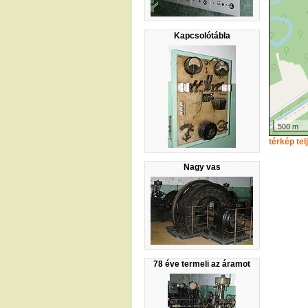
Kapcsolótábla
500 m
térkép te
Nagy vas
78 éve termeli az áramot