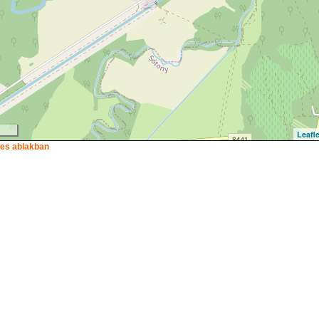
Leafle
ljes ablakban