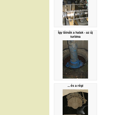
Így látnák a halak - az új
turbina
... és a régi