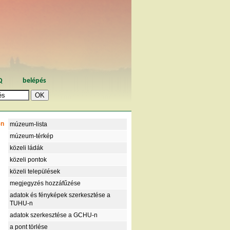
Q
belépés
-n
múzeum-lista
múzeum-térkép
közeli ládák
közeli pontok
közeli települések
megjegyzés hozzáfűzése
adatok és fényképek szerkesztése a
TUHU-n
adatok szerkesztése a GCHU-n
a pont törlése