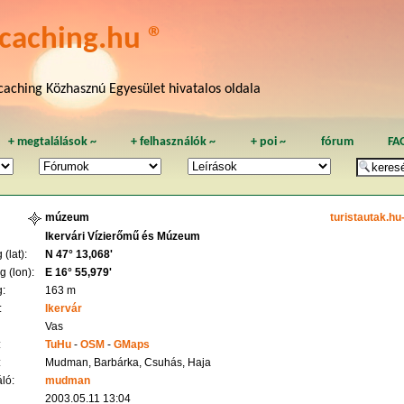
caching.hu ®
aching Közhasznú Egyesület hivatalos oldala
+
megtalálások
~
+
felhasználók
~
+
poi
~
fórum
FA
múzeum
turistautak.hu
Ikervári Vízierőmű és Múzeum
(lat):
N 47° 13,068'
 (lon):
E 16° 55,979'
:
163 m
:
Ikervár
Vas
:
TuHu
-
OSM
-
GMaps
:
Mudman, Barbárka, Csuhás, Haja
ló:
mudman
2003.05.11 13:04