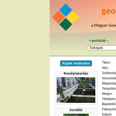
geo
a Magyar Geoc
+
geoládák
~
Típus:
Képek rendezése
Név:
Szélesség 
Rostélytakarítás
Hosszúság
Magasság
Település
Megye:
Térképen
Bejelentő
Felhaszná
Kerülőút
Dátum: