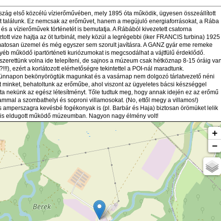
zág első közcélú vízierőművében, mely 1895 óta működik, ügyesen összeállított
találunk. Ez nemcsak az erőművet, hanem a megújuló energiaforrásokat, a Rába
 és a vízierőművek történetét is bemutatja. A Rábából kivezetett csatorna
tott vize hajtja az öt turbinát, mely közül a legrégebbi (iker FRANCIS turbina) 1925
matosan üzemel és még egyszer sem szorult javításra. A GANZ gyár eme remeke
gyéb működő ipartörténeti kuriózumokat is megcsodálhat a vájtfülű érdeklődő.
szerettünk volna ide telepíteni, de sajnos a múzeum csak hétköznap 8-15 óráig va
?!!!), ezért a korlátozott elérhetőségre tekintettel a POI-nál maradtunk.
ünnapon bekönyörögtük magunkat és a vasárnap nem dolgozó tárlatvezető néni
ott minket, behatoltunk az erőműbe, ahol viszont az ügyeletes bácsi készséggel
a nekünk az egész létesítményt. Tőle tudtuk meg, hogy annak idején ez az erőmű
rammal a szombathelyi és soproni villamosokat. (No, ettől megy a villamos!)
és amperszagra kevésbé fogékonyak is (pl. Barbár és Haja) biztosan örömüket lelik
is eldugott működő múzeumban. Nagyon nagy élmény volt!
+
−