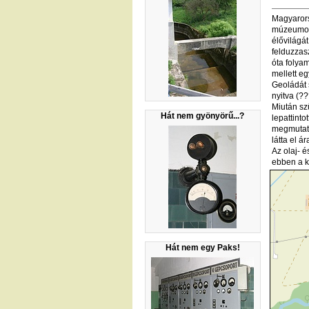
Magyarors
múzeumot 
élővilágát
felduzzasz
óta folya
mellett e
Geoládát 
nyitva (??
Miután sz
Hát nem gyönyörű...?
lepattint
megmutatt
látta el á
Az olaj- 
ebben a k
Hát nem egy Paks!