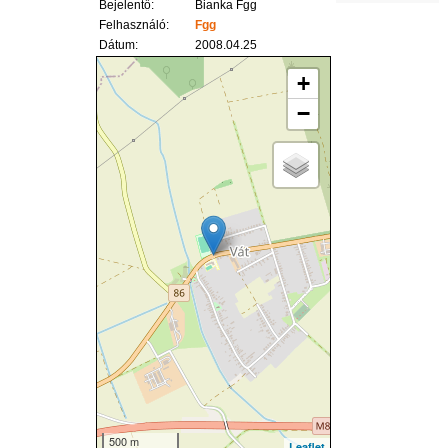
Bejelentő:
Bianka Fgg
Felhasználó:
Fgg
Dátum:
2008.04.25
+
−
500 m
Leaflet