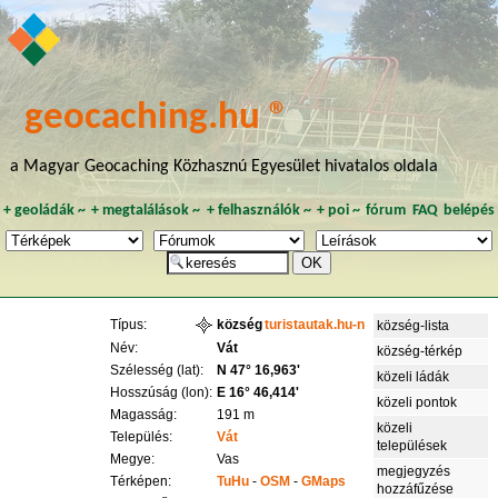
geocaching.hu ®
a Magyar Geocaching Közhasznú Egyesület hivatalos oldala
+
geoládák
~
+
megtalálások
~
+
felhasználók
~
+
poi
~
fórum
FAQ
belépés
Típus:
község
turistautak.hu-n
község-lista
Név:
Vát
község-térkép
Szélesség (lat):
N 47° 16,963'
közeli ládák
Hosszúság (lon):
E 16° 46,414'
közeli pontok
Magasság:
191 m
közeli
Település:
Vát
települések
Megye:
Vas
megjegyzés
Térképen:
TuHu
-
OSM
-
GMaps
hozzáfűzése