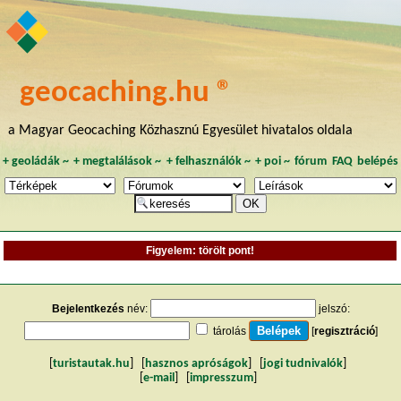
geocaching.hu ®
a Magyar Geocaching Közhasznú Egyesület hivatalos oldala
+
geoládák
~
+
megtalálások
~
+
felhasználók
~
+
poi
~
fórum
FAQ
belépés
Figyelem: törölt pont!
Bejelentkezés
név:
jelszó:
tárolás
[
regisztráció
]
[
turistautak.hu
] [
hasznos apróságok
] [
jogi tudnivalók
]
[
e-mail
] [
impresszum
]