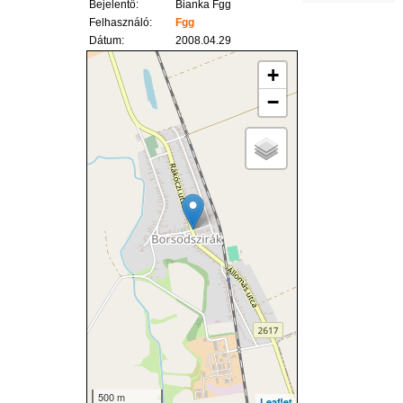
Bejelentő:
Bianka Fgg
Felhasználó:
Fgg
Dátum:
2008.04.29
+
−
500 m
Leaflet