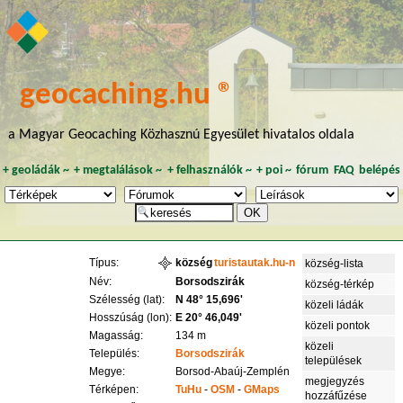
geocaching.hu ®
a Magyar Geocaching Közhasznú Egyesület hivatalos oldala
+
geoládák
~
+
megtalálások
~
+
felhasználók
~
+
poi
~
fórum
FAQ
belépés
Típus:
község
turistautak.hu-n
község-lista
Név:
Borsodszirák
község-térkép
Szélesség (lat):
N 48° 15,696'
közeli ládák
Hosszúság (lon):
E 20° 46,049'
közeli pontok
Magasság:
134 m
közeli
Település:
Borsodszirák
települések
Megye:
Borsod-Abaúj-Zemplén
megjegyzés
Térképen:
TuHu
-
OSM
-
GMaps
hozzáfűzése