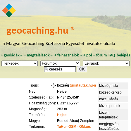
geocaching.hu ®
a Magyar Geocaching Közhasznú Egyesület hivatalos oldala
+
geoládák
~
+
megtalálások
~
+
felhasználók
~
+
poi
~
fórum
FAQ
belépés
Típus:
község
turistautak.hu-n
község-lista
Név:
Hejce
község-térkép
Szélesség (lat):
N 48° 25,458'
közeli ládák
Hosszúság (lon):
E 21° 16,777'
közeli pontok
Magasság:
283 m
közeli
Település:
Hejce
települések
Megye:
Borsod-Abaúj-Zemplén
megjegyzés
Térképen:
TuHu
-
OSM
-
GMaps
hozzáfűzése