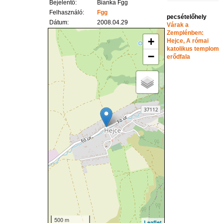
Bejelentő:
Bianka Fgg
Felhasználó:
Fgg
pecsételőhely
Dátum:
2008.04.29
Várak a
Zemplénben:
+
Hejce, A római
katolikus templom
−
erődfala
500 m
Leaflet