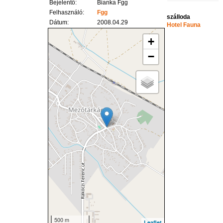
Bejelentő:
Bianka Fgg
Felhasználó:
Fgg
szálloda
Dátum:
2008.04.29
Hotel Fauna
+
−
500 m
Leaflet