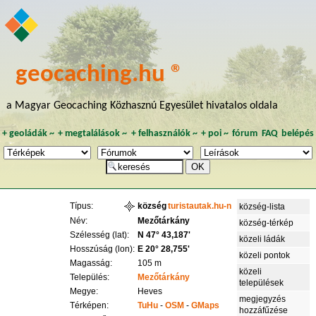
geocaching.hu ®
a Magyar Geocaching Közhasznú Egyesület hivatalos oldala
+
geoládák
~
+
megtalálások
~
+
felhasználók
~
+
poi
~
fórum
FAQ
belépés
Típus:
község
turistautak.hu-n
község-lista
Név:
Mezőtárkány
község-térkép
Szélesség (lat):
N 47° 43,187'
közeli ládák
Hosszúság (lon):
E 20° 28,755'
közeli pontok
Magasság:
105 m
közeli
Település:
Mezőtárkány
települések
Megye:
Heves
megjegyzés
Térképen:
TuHu
-
OSM
-
GMaps
hozzáfűzése