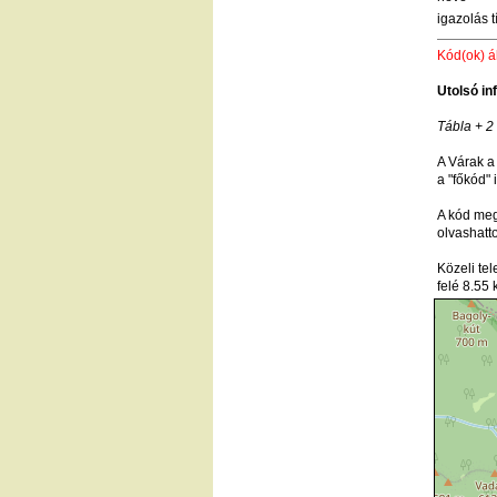
igazolás 
Kód(ok) á
Utolsó in
Tábla + 2 
A Várak a
a "főkód" 
A kód megt
olvashatt
Közeli te
felé 8.55