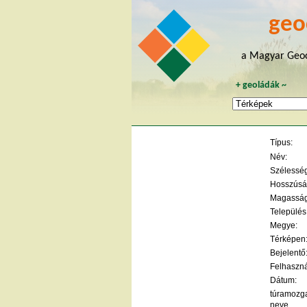
geo
a Magyar Geoc
+
geoládák
~
Típus:
Név:
Szélesség 
Hosszúság
Magasság
Település
Megye:
Térképen
Bejelentő
Felhaszná
Dátum:
túramozg
neve