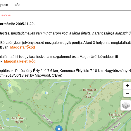
típusa
kód
llapota
formáció: 2005.11.20.
festés: turistaút mellett van mindhárom kód, a tábla újfajta, narancssárga alapszínű
 Börzsönyben jelvényszerző mozgalom egyik pontja. A kód 3 helyen is megtalálhat
itt van:
Magosfa főkód
alálható itt is egy fára festve, a mozgalomról és a Magosfáról bővebben itt
ok:
Magosfa keleti kód
lepülések: Perőcsény ÉNy felé 7.6 km, Kemence ÉNy felé 7.10 km, Nagybörzsöny 
 km (2013/06/18 set by MapAudit, O'Eye)
+
−