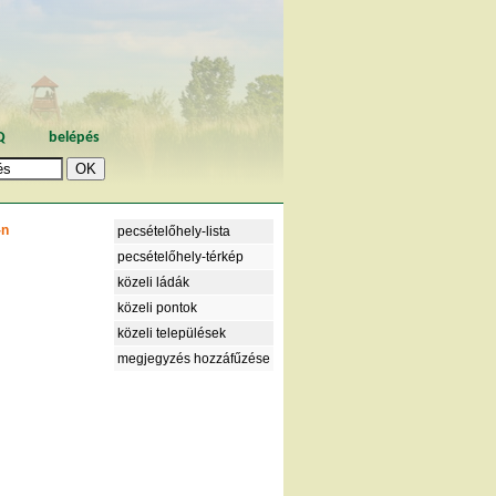
Q
belépés
-n
pecsételőhely-lista
pecsételőhely-térkép
közeli ládák
közeli pontok
közeli települések
megjegyzés hozzáfűzése