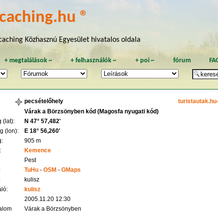
caching.hu ®
aching Közhasznú Egyesület hivatalos oldala
+
megtalálások
~
+
felhasználók
~
+
poi
~
fórum
FA
pecsételőhely
turistautak.hu
Várak a Börzsönyben kód (Magosfa nyugati kód)
(lat):
N 47° 57,482'
 (lon):
E 18° 56,260'
:
905 m
:
Kemence
Pest
:
TuHu
-
OSM
-
GMaps
:
kulisz
ló:
kulisz
2005.11.20 12:30
alom
Várak a Börzsönyben