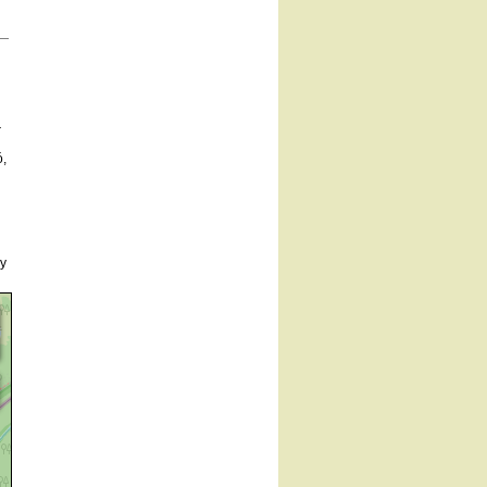
.
ó,
Ny