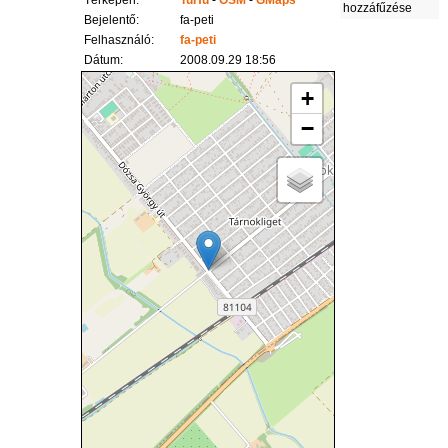
Térképen:
TuHu
-
OSM
-
GMaps
hozzáfűzése
Bejelentő:
fa-peti
Felhasználó:
fa-peti
Dátum:
2008.09.29 18:56
+
−