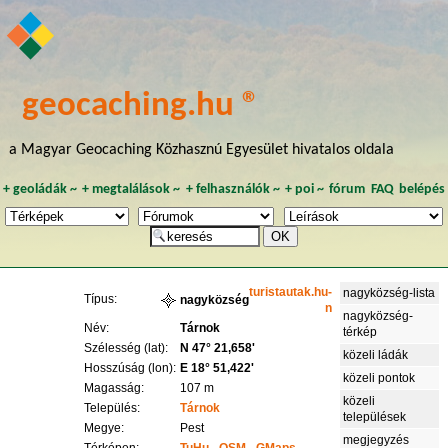
geocaching.hu ®
a Magyar Geocaching Közhasznú Egyesület hivatalos oldala
+
geoládák
~
+
megtalálások
~
+
felhasználók
~
+
poi
~
fórum
FAQ
belépés
turistautak.hu-
nagyközség-lista
Típus:
nagyközség
n
nagyközség-
Név:
Tárnok
térkép
Szélesség (lat):
N 47° 21,658'
közeli ládák
Hosszúság (lon):
E 18° 51,422'
közeli pontok
Magasság:
107 m
közeli
Település:
Tárnok
települések
Megye:
Pest
megjegyzés