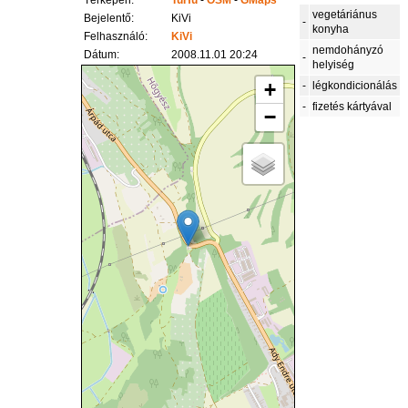
Térképen:
TuHu
-
OSM
-
GMaps
vegetáriánus
Bejelentő:
KiVi
-
konyha
Felhasználó:
KiVi
nemdohányzó
Dátum:
2008.11.01 20:24
-
helyiség
+
-
légkondicionálás
-
fizetés kártyával
−