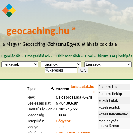
geocaching.hu ®
a Magyar Geocaching Közhasznú Egyesület hivatalos oldala
+
geoládák
~
+
megtalálások
~
+
felhasználók
~
+
poi
~
fórum
FAQ
belépés
turistautak.hu-
étterem-lista
Típus:
étterem
n
étterem-térkép
Név:
Csicsói csárda (0-24)
közeli ládák
Szélesség (lat):
N 46° 30,630'
közeli pontok
Hosszúság (lon):
E 18° 24,255'
közeli települések
Magasság:
183 m
Település:
Hőgyész
megjegyzés
hozzáfűzése
Megye:
Tolna