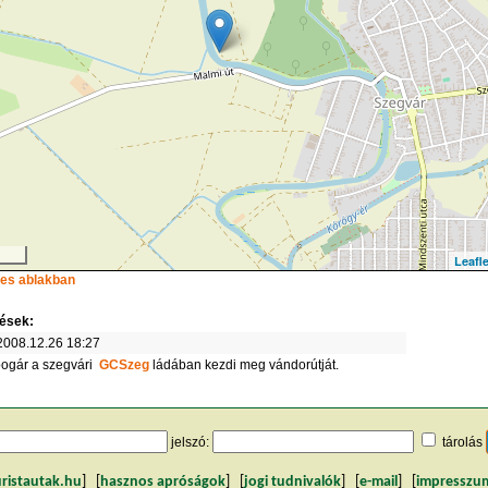
Leafle
ljes ablakban
ések:
008.12.26 18:27
ogár a szegvári
GCSzeg
ládában kezdi meg vándorútját.
jelszó:
tárolás
uristautak.hu
] [
hasznos apróságok
] [
jogi tudnivalók
] [
e-mail
] [
impresszu