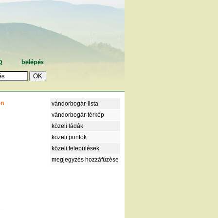
Q
belépés
-n
vándorbogár-lista
vándorbogár-térkép
közeli ládák
közeli pontok
közeli települések
megjegyzés hozzáfűzése