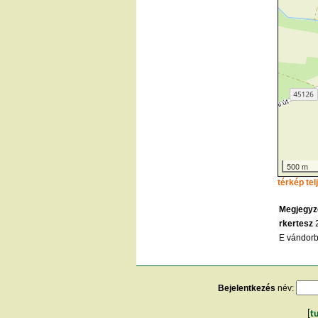
500 m
térkép te
Megjegyz
rkertesz
2
E vándorb
Bejelentkezés
név:
[
t