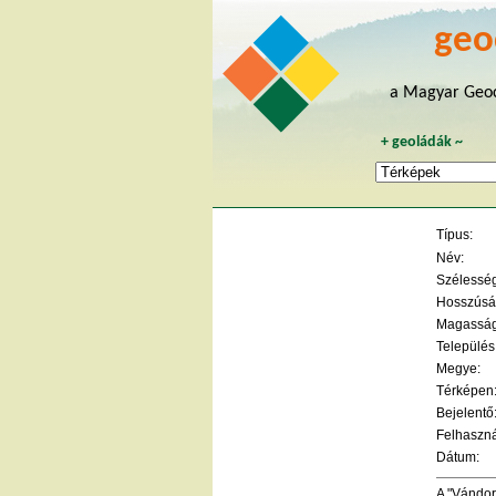
geo
a Magyar Geoc
+
geoládák
~
Típus:
Név:
Szélesség 
Hosszúság
Magasság
Település
Megye:
Térképen
Bejelentő
Felhaszná
Dátum:
A "Vándor