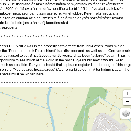
ublik Deutschland és nincs német márka sem, aminek váltópénzeként kezdte
át. 2009-től, 15 év után ismét "szabadlábra került". 15 életéve alatt csak kevés
hatott el, most azonban utazni szeretne. Minél többet. Kérem, aki megtalálja,
lja ezen az oldalon az oldal szélén található "Megjegyzés hozzáfűzése" rovatra
Ide kell írni elrejtés után az új koordinátákat is.
t, aprópénz!
-*-*-*-*-*-*-*-*-*-*-*-*-*-*-*-*-*-*-*-*-*-*-*-*-*-*-
erer PFENNIG" was in the property of "rkertesz" from 1994 when it was minted.
n the "Bundesrepublik Deutschland" has disappeared, as well as the German mark
ge it used to be. Since 2009, after 15 years, it has been "at large" again. It hasn't
portunity to see much of the world in the past 15 years but now it would like to
 much as possible. If anyone should find it, please register it on the edge of this pag
ng on the "Megjegyzés hozzáfűzése" (Add remark) coloumn! After hiding it again the
inates must be written here.
-*-*-*-*-*-*-*-*-*-*-*-*-*-*-*-*-*-*-*-*-*-*-*-*-*-*-
+
−