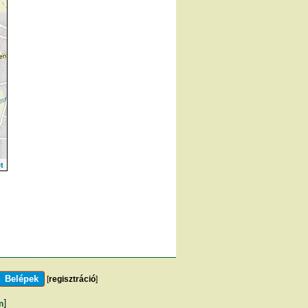
t
[
regisztráció
]
m
]