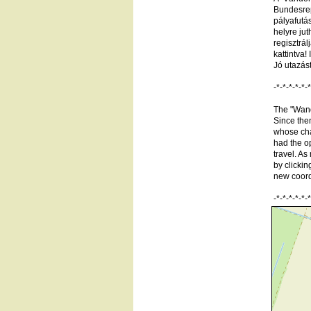
Bundesrep
pályafutás
helyre jut
regisztrá
kattintva! 
Jó utazás
-*-*-*-*-*-*
The "Wand
Since the
whose chan
had the op
travel. As
by clicki
new coord
-*-*-*-*-*-*