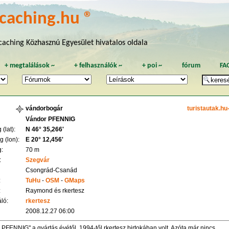
caching.hu ®
aching Közhasznú Egyesület hivatalos oldala
+
megtalálások
~
+
felhasználók
~
+
poi
~
fórum
FA
vándorbogár
turistautak.hu
Vándor PFENNIG
(lat):
N 46° 35,266'
 (lon):
E 20° 12,456'
:
70 m
:
Szegvár
Csongrád-Csanád
:
TuHu
-
OSM
-
GMaps
:
Raymond és rkertesz
ló:
rkertesz
2008.12.27 06:00
 PFENNIG" a gyártás évétől, 1994-től rkertesz birtokában volt. Azóta már nincs