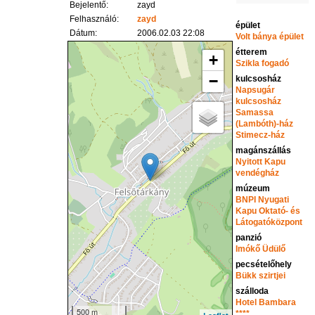
Bejelentő:
zayd
Felhasználó:
zayd
épület
Dátum:
2006.02.03 22:08
Volt bánya épület
étterem
+
Szikla fogadó
−
kulcsosház
Napsugár
kulcsosház
Samassa
(Lambóth)-ház
Stimecz-ház
magánszállás
Nyitott Kapu
vendégház
múzeum
BNPI Nyugati
Kapu Oktató- és
Látogatóközpont
panzió
Imókő Üdülő
pecsételőhely
Bükk szirtjei
szálloda
Hotel Bambara
500 m
****