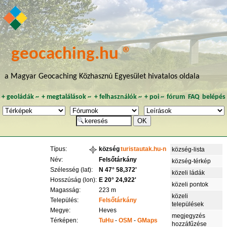
geocaching.hu ®
a Magyar Geocaching Közhasznú Egyesület hivatalos oldala
+
geoládák
~
+
megtalálások
~
+
felhasználók
~
+
poi
~
fórum
FAQ
belépés
Típus:
község
turistautak.hu-n
község-lista
Név:
Felsőtárkány
község-térkép
Szélesség (lat):
N 47° 58,372'
közeli ládák
Hosszúság (lon):
E 20° 24,922'
közeli pontok
Magasság:
223 m
közeli
Település:
Felsőtárkány
települések
Megye:
Heves
megjegyzés
Térképen:
TuHu
-
OSM
-
GMaps
hozzáfűzése