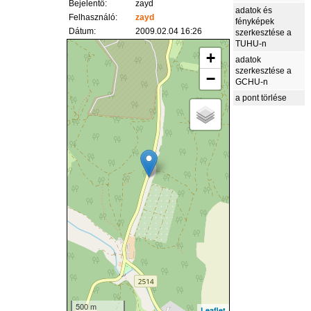
Bejelentő:
zayd
adatok és
Felhasználó:
zayd
fényképek
Dátum:
2009.02.04 16:26
szerkesztése a
TUHU-n
+
adatok
szerkesztése a
−
GCHU-n
a pont törlése
500 m
Leaflet