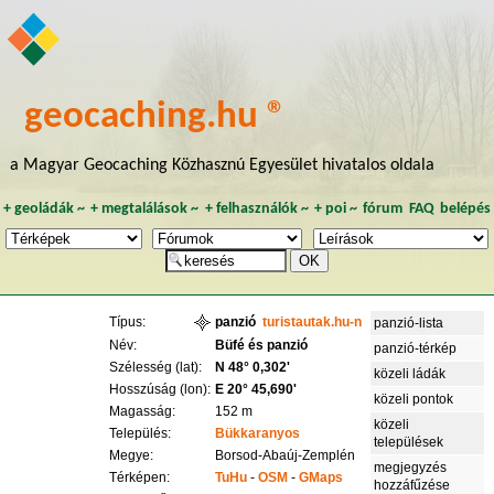
geocaching.hu ®
a Magyar Geocaching Közhasznú Egyesület hivatalos oldala
+
geoládák
~
+
megtalálások
~
+
felhasználók
~
+
poi
~
fórum
FAQ
belépés
Típus:
panzió
turistautak.hu-n
panzió-lista
Név:
Büfé és panzió
panzió-térkép
Szélesség (lat):
N 48° 0,302'
közeli ládák
Hosszúság (lon):
E 20° 45,690'
közeli pontok
Magasság:
152 m
közeli
Település:
Bükkaranyos
települések
Megye:
Borsod-Abaúj-Zemplén
megjegyzés
Térképen:
TuHu
-
OSM
-
GMaps
hozzáfűzése