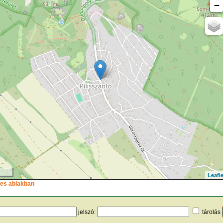
−
Leafle
ljes ablakban
jelszó:
tárolás