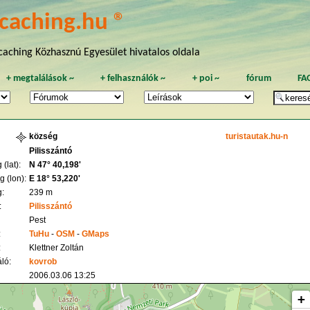
caching.hu ®
aching Közhasznú Egyesület hivatalos oldala
+
megtalálások
~
+
felhasználók
~
+
poi
~
fórum
FA
község
turistautak.hu-n
Pilisszántó
(lat):
N 47° 40,198'
 (lon):
E 18° 53,220'
:
239 m
:
Pilisszántó
Pest
:
TuHu
-
OSM
-
GMaps
:
Klettner Zoltán
ló:
kovrob
2006.03.06 13:25
+