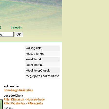
Q
belépés
község-lista
község-térkép
közeli ládák
közeli pontok
közeli települések
megjegyzés hozzáfűzése
kulcsosház
Som-hegyi turistaház
pecsételőhely
Pilisi Kilátások - Hosszú-hegy
Pilisi Vándorlás - Pilisszántó
szállás