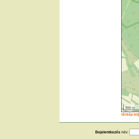
500 m
térkép te
Bejelentkezés
név: