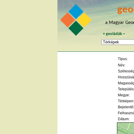
geo
a Magyar Geoc
+
geoládák
~
Típus:
Név:
Szélesség 
Hosszúság
Magasság
Település
Megye:
Térképen
Bejelentő
Felhaszná
Dátum: