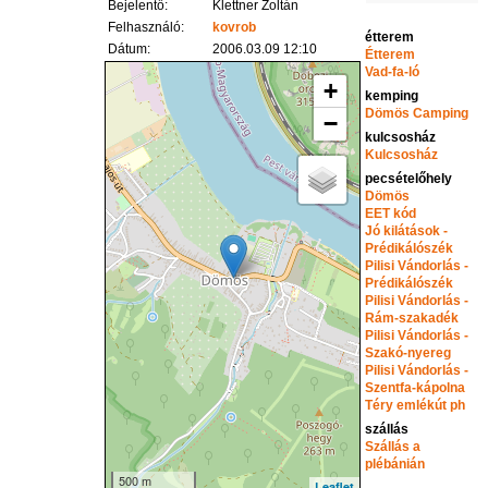
Bejelentő:
Klettner Zoltán
Felhasználó:
kovrob
étterem
Dátum:
2006.03.09 12:10
Étterem
Vad-fa-ló
+
kemping
Dömös Camping
−
kulcsosház
Kulcsosház
pecsételőhely
Dömös
EET kód
Jó kilátások -
Prédikálószék
Pilisi Vándorlás -
Prédikálószék
Pilisi Vándorlás -
Rám-szakadék
Pilisi Vándorlás -
Szakó-nyereg
Pilisi Vándorlás -
Szentfa-kápolna
Téry emlékút ph
szállás
Szállás a
plébánián
500 m
Leaflet