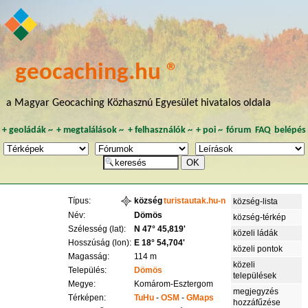
geocaching.hu ®
a Magyar Geocaching Közhasznú Egyesület hivatalos oldala
+
geoládák
~
+
megtalálások
~
+
felhasználók
~
+
poi
~
fórum
FAQ
belépés
Típus:
község
turistautak.hu-n
község-lista
Név:
Dömös
község-térkép
Szélesség (lat):
N 47° 45,819'
közeli ládák
Hosszúság (lon):
E 18° 54,704'
közeli pontok
Magasság:
114 m
közeli
Település:
Dömös
települések
Megye:
Komárom-Esztergom
megjegyzés
Térképen:
TuHu
-
OSM
-
GMaps
hozzáfűzése