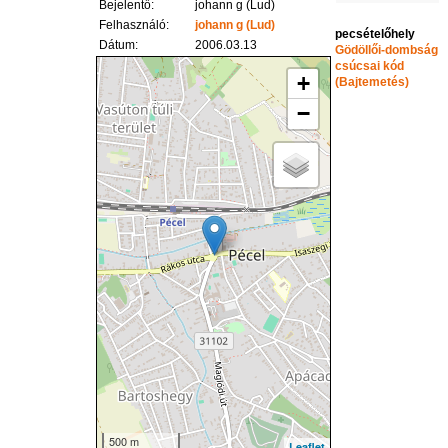
Bejelentő:
johann g (Lud)
Felhasználó:
johann g (Lud)
pecsételőhely
Dátum:
2006.03.13
Gödöllői-dombság
csúcsai kód
+
(Bajtemetés)
−
500 m
Leaflet