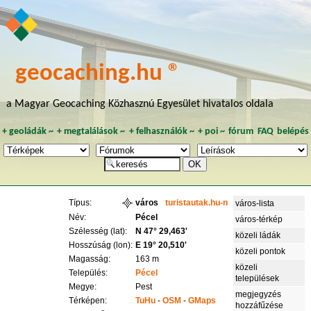
geocaching.hu ®
a Magyar Geocaching Közhasznú Egyesület hivatalos oldala
+
geoládák
~
+
megtalálások
~
+
felhasználók
~
+
poi
~
fórum
FAQ
belépés
Típus:
város
turistautak.hu-n
város-lista
Név:
Pécel
város-térkép
Szélesség (lat):
N 47° 29,463'
közeli ládák
Hosszúság (lon):
E 19° 20,510'
közeli pontok
Magasság:
163 m
közeli
Település:
Pécel
települések
Megye:
Pest
megjegyzés
Térképen:
TuHu
-
OSM
-
GMaps
hozzáfűzése