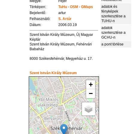
Megye:
Fejér
adatok és
Térképen:
TuHu
-
OSM
-
GMaps
fényképek
Bejelentő:
artur
szerkesztése a
Felhasználó:
S. Artúr
TUHU-n
Dátum:
2006.03.19
adatok
szerkesztése a
Szent István Király Múzeum, Új Magyar
GCHU-n
Képtár
Szent István Király Múzeum, Fehérvári
a pont törlése
Babaház
8000 Székesfehérvár, Megyeház u. 17.
Szent István Király Múzeum
+
−