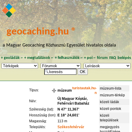
geocaching.hu ®
a Magyar Geocaching Közhasznú Egyesület hivatalos oldala
+
geoládák
~
+
megtalálások
~
+
felhasználók
~
+
poi
~
fórum
FAQ
belépés
turistautak.hu-
múzeum-lista
Típus:
múzeum
n
múzeum-térkép
Új Magyar Képtár,
Név:
közeli ládák
Fehérvári Babaház
közeli pontok
Szélesség (lat):
N 47° 11,367'
Hosszúság (lon):
E 18° 24,601'
közeli
települések
Magasság:
113 m
Település:
Székesfehérvár
megjegyzés
hozzáfűzése