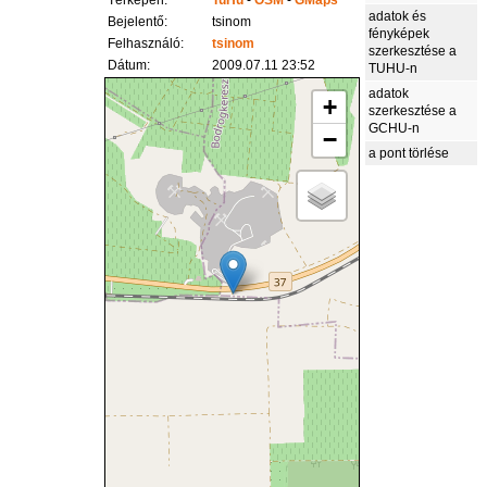
Térképen:
TuHu
-
OSM
-
GMaps
adatok és
Bejelentő:
tsinom
fényképek
Felhasználó:
tsinom
szerkesztése a
Dátum:
2009.07.11 23:52
TUHU-n
adatok
+
szerkesztése a
GCHU-n
−
a pont törlése