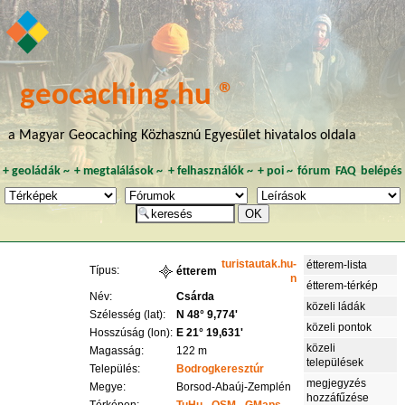
geocaching.hu ®
a Magyar Geocaching Közhasznú Egyesület hivatalos oldala
+
geoládák
~
+
megtalálások
~
+
felhasználók
~
+
poi
~
fórum
FAQ
belépés
turistautak.hu-
étterem-lista
Típus:
étterem
n
étterem-térkép
Név:
Csárda
közeli ládák
Szélesség (lat):
N 48° 9,774'
közeli pontok
Hosszúság (lon):
E 21° 19,631'
közeli
Magasság:
122 m
települések
Település:
Bodrogkeresztúr
megjegyzés
Megye:
Borsod-Abaúj-Zemplén
hozzáfűzése