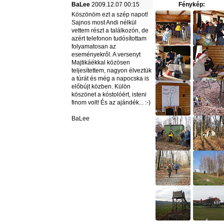
BaLee
2009.12.07 00:15
Fénykép:
Köszönöm ezt a szép napot!
Sajnos most Andi nélkül
vettem részt a találkozón, de
azért telefonon tudósítottam
folyamatosan az
eseményekről. A versenyt
Majtikáékkal közösen
teljesítettem, nagyon élveztük
a túrát és még a napocska is
előbújt közben. Külön
köszönet a kóstolóért, isteni
finom volt! És az ajándék... :-)
BaLee