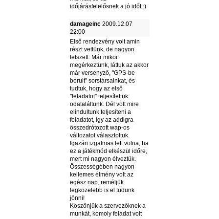
időjárásfelelősnek a jó időt :)
damageinc
2009.12.07
22:00
Első rendezvény volt amin
részt vettünk, de nagyon
tetszett. Már mikor
megérkeztünk, láttuk az akkor
már versenyző, "GPS-be
borult" sorstársainkat, és
tudtuk, hogy az első
"feladatot" teljesítettük:
odataláltunk. Dél volt mire
elindultunk teljesíteni a
feladatot, így az addigra
összedrótozott wap-os
változatot választottuk.
Igazán izgalmas lett volna, ha
ez a játékmód elkészül időre,
mert mi nagyon élveztük.
Összességében nagyon
kellemes élmény volt az
egész nap, reméljük
legközelebb is el tudunk
jönni!
Köszönjük a szervezőknek a
munkát, komoly feladat volt