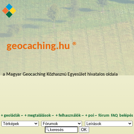
geocaching.hu ®
a Magyar Geocaching Közhasznú Egyesület hivatalos oldala
+
geoládák
~
+
megtalálások
~
+
felhasználók
~
+
poi
~
fórum
FAQ
belépés