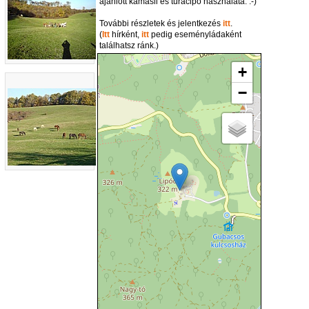
ajánlott kamásli és túracipő használata. :-)
További részletek és jelentkezés
itt
.
(
Itt
hírként,
itt
pedig eseményládaként
találhatsz ránk.)
+
−