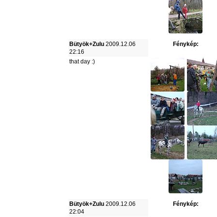
Bütyök+Zulu
2009.12.06
Fénykép:
22:16
that day :)
Bütyök+Zulu
2009.12.06
Fénykép:
22:04