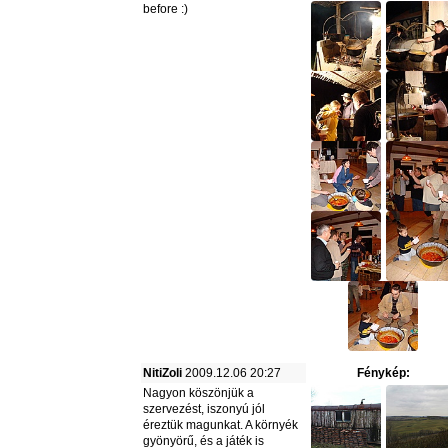
before :)
NitiZoli
2009.12.06 20:27
Fénykép:
Nagyon köszönjük a
szervezést, iszonyú jól
éreztük magunkat. A környék
gyönyörű, és a játék is