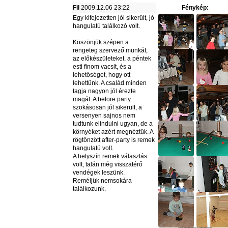
Fil
2009.12.06 23:22
Fénykép:
Egy kifejezetten jól sikerült, jó
hangulatú találkozó volt.
Köszönjük szépen a
rengeteg szervező munkát,
az előkészületeket, a péntek
esti finom vacsit, és a
lehetőséget, hogy ott
lehettünk. A család minden
tagja nagyon jól érezte
magát. A before party
szokásosan jól sikerült, a
versenyen sajnos nem
tudtunk elindulni ugyan, de a
környéket azért megnéztük. A
rögtönzött after-party is remek
hangulatú volt.
A helyszín remek választás
volt, talán még visszatérő
vendégek leszünk.
Reméljük nemsokára
találkozunk.