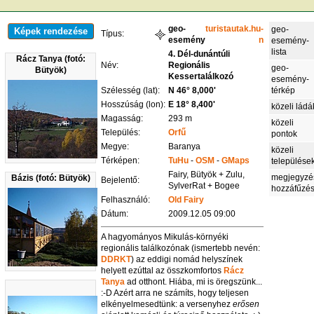
geo-
turistautak.hu-
geo-
Képek rendezése
Típus:
esemény
n
esemény-
lista
4. Dél-dunántúli
Rácz Tanya (fotó:
Név:
Regionális
geo-
Bütyök)
Kessertalálkozó
esemény-
Szélesség (lat):
N 46° 8,000'
térkép
Hosszúság (lon):
E 18° 8,400'
közeli ládá
Magasság:
293 m
közeli
Település:
Orfű
pontok
Megye:
Baranya
közeli
Térképen:
TuHu
-
OSM
-
GMaps
települése
Fairy, Bütyök + Zulu,
megjegyzé
Bázis (fotó: Bütyök)
Bejelentő:
SylverRat + Bogee
hozzáfűzé
Felhasználó:
Old Fairy
Dátum:
2009.12.05 09:00
A hagyományos Mikulás-környéki
regionális találkozónak (ismertebb nevén:
DDRKT
) az eddigi nomád helyszínek
helyett ezúttal az összkomfortos
Rácz
Tanya
ad otthont. Hiába, mi is öregszünk...
:-D Azért arra ne számíts, hogy teljesen
elkényelmesedtünk: a versenyhez
erősen