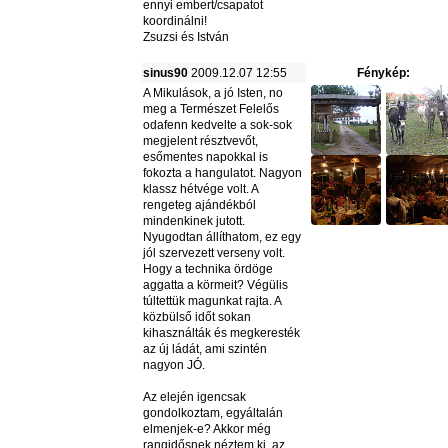
ennyi embert/csapatot
koordinálni!
Zsuzsi és István
sinus90
2009.12.07 12:55
Fénykép:
A Mikulások, a jó Isten, no
meg a Természet Felelős
odafenn kedvelte a sok-sok
megjelent résztvevőt,
esőmentes napokkal is
fokozta a hangulatot. Nagyon
klassz hétvége volt. A
rengeteg ajándékból
mindenkinek jutott.
Nyugodtan állíthatom, ez egy
jól szervezett verseny volt.
Hogy a technika ördöge
aggatta a körmeit? Végülis
túltettük magunkat rajta. A
közbülső időt sokan
kihasználták és megkeresték
az új ládát, ami szintén
nagyon JÓ.
Az elején igencsak
gondolkoztam, egyáltalán
elmenjek-e? Akkor még
rangidősnek néztem ki, az