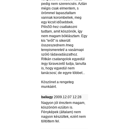
pedig nem szerencsés. Aztán
mégis csak elmentem, s
örömmel tapasztaltam
vannak korombeliek, meg
egy kicsit idősebbek.
Pilis50-hez csatlakozni
tudtam, amit köszönök, így
nem magam bóklásztam. Egy
kis "erőt" is sikerült
összeszednem /meg
terepismeretet/ a vasárnapi
szóló ládavadászathoz.
Ritkán csatangolok egyedül
/egy túravezető tudja, tanulta
is, hogy egyedül nem
tanácsos/, de egyre többet...
Köszönet a rengeteg
munkáért.
baliagy
2009.12.07 12:28
Nagyon jól éreztem magam,
köszönöm ezúton is.
Fényképek (általam) nem
nagyon készültek, ezért nem
töltöttem fel.