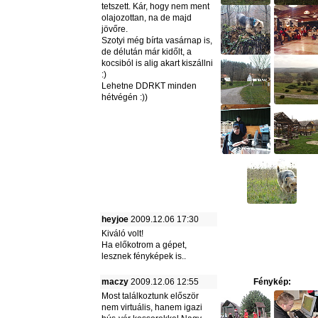
tetszett. Kár, hogy nem ment
olajozottan, na de majd
jövőre.
Szotyi még bírta vasárnap is,
de délután már kidőlt, a
kocsiból is alig akart kiszállni
:)
Lehetne DDRKT minden
hétvégén :))
heyjoe
2009.12.06 17:30
Kiváló volt!
Ha előkotrom a gépet,
lesznek fényképek is..
maczy
2009.12.06 12:55
Fénykép:
Most találkoztunk először
nem virtuális, hanem igazi