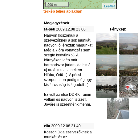
500 m
Leaflet
térkép teljes ablakban
Megjegyzések:
fa-peti
2009.12.08 23:00
Fénykép:
Nagyon köszönjük a
szervezőknek a sok munkát,
nagyon jól éreztük magunkat!
Még a 7 óra vonatozás sem
szegte kedvünk :-). A
környéken idén már
harmadszor jártam, de ismét
új arcát mutatta nekem.
Hiába, Orfű :-). A pécsi
szerpentinen pedig még egy
kis furcsaság is fogadott :-).
Ez volt az első DDRKT amin
voltam és nagyon tetszett.
Jövőre is szeretnénk menni.
cila
2009.12.08 21:40
Köszönjük a szervezőknek a
munkát, és az