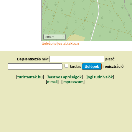
500 m
térkép teljes ablakban
Bejelentkezés
név:
jelszó:
tárolás
[
regisztráció
]
[
turistautak.hu
] [
hasznos apróságok
] [
jogi tudnivalók
]
[
e-mail
] [
impresszum
]