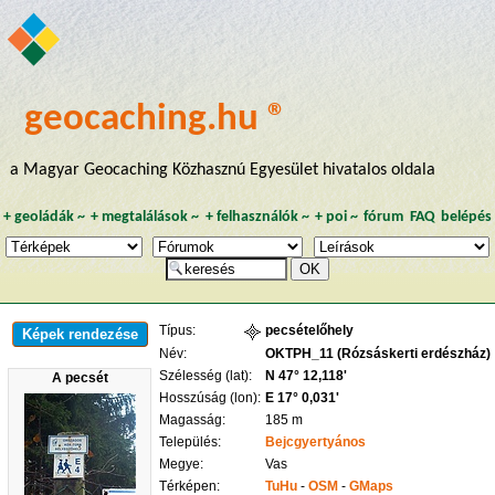
geocaching.hu ®
a Magyar Geocaching Közhasznú Egyesület hivatalos oldala
+
geoládák
~
+
megtalálások
~
+
felhasználók
~
+
poi
~
fórum
FAQ
belépés
Típus:
pecsételőhely
Képek rendezése
Név:
OKTPH_11 (Rózsáskerti erdészház)
Szélesség (lat):
N 47° 12,118'
A pecsét
Hosszúság (lon):
E 17° 0,031'
Magasság:
185 m
Település:
Bejcgyertyános
Megye:
Vas
Térképen:
TuHu
-
OSM
-
GMaps