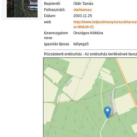
Bejelentő:
Oláh Tamás
Felhasználó:
olahtamas
Dátum:
2003.11.25
web
http://www.teljesitmenyturazoktars
a=dh&id=11
túramozgalom
Országos Kéktúra
neve
igazolás típusa
bélyegző
Rózsáskerti erdészház - Az erdészház kerítésének faos