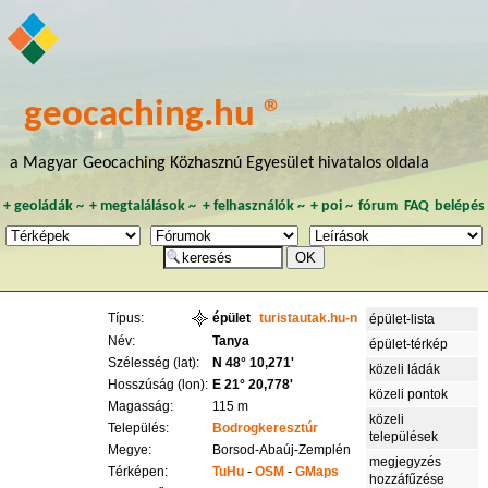
geocaching.hu ®
a Magyar Geocaching Közhasznú Egyesület hivatalos oldala
+
geoládák
~
+
megtalálások
~
+
felhasználók
~
+
poi
~
fórum
FAQ
belépés
Típus:
épület
turistautak.hu-n
épület-lista
Név:
Tanya
épület-térkép
Szélesség (lat):
N 48° 10,271'
közeli ládák
Hosszúság (lon):
E 21° 20,778'
közeli pontok
Magasság:
115 m
közeli
Település:
Bodrogkeresztúr
települések
Megye:
Borsod-Abaúj-Zemplén
megjegyzés
Térképen:
TuHu
-
OSM
-
GMaps
hozzáfűzése