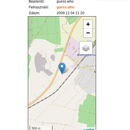
Bejelentő:
guess.who
Felhasználó:
guess.who
Dátum:
2009.12.04 21:20
+
−
500 m
Leaflet