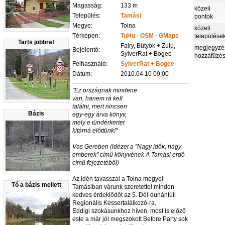
Magasság:
133 m
közeli
Település:
Tamási
pontok
Megye:
Tolna
közeli
Térképen:
TuHu
-
OSM
-
GMaps
települése
Tarts jobbra!
Fairy, Bütyök + Zulu,
megjegyzé
Bejelentő:
SylverRat + Bogee
hozzáfűzé
Felhasználó:
SylverRat + Bogee
Dátum:
2010.04.10 09:00
"Ez országnak mindene
van, hanem rá kell
találni; mert nincsen
Bázis
egy-egy árva könyv,
mely e tündérkertet
kitárná előttünk!"
Vas Gereben (idézet a "Nagy idők, nagy
emberek" című könyvének A Tamási erdő
című fejezetéből)
Az idén tavasszal a Tolna megyei
Tó a bázis mellett
Tamásiban várunk szeretettel minden
kedves érdeklődőt az 5. Dél-dunántúli
Regionális Kessertalálkozó-ra.
Eddigi szokásunkhoz híven, most is előző
este a már jól megszokott Before Party sok