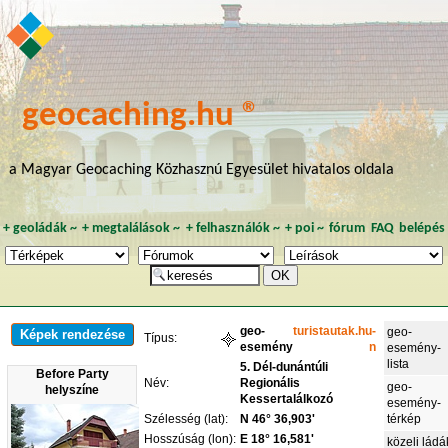
geocaching.hu ®
a Magyar Geocaching Közhasznú Egyesület hivatalos oldala
+
geoládák
~
+
megtalálások
~
+
felhasználók
~
+
poi
~
fórum
FAQ
belépés
geo-
turistautak.hu-
geo-
Képek rendezése
Típus:
esemény
n
esemény-
lista
5. Dél-dunántúli
Before Party
Név:
Regionális
geo-
helyszíne
Kessertalálkozó
esemény-
Szélesség (lat):
N 46° 36,903'
térkép
Hosszúság (lon):
E 18° 16,581'
közeli ládá