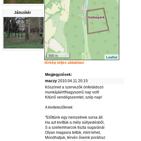
Játszótér
500 m
Leaflet
térkép teljes ablakban
Megjegyzések:
maczy
2010.04.11 20:15
Köszönet a szervezők önfeláldozó
munkájáért!Nagyszerű nap volt!
Kitünő vendégszeretet, szép nap!
A kivitelezőknek:
"Előttünk egy nemzetnek sorsa áll.
Ha azt kivíttük a mély süllyedésből,
S a szellemharcok tiszta sugaránál
Olyan magasra tettük, mint lehet,
Mondhatjuk, térvén őseink porához: