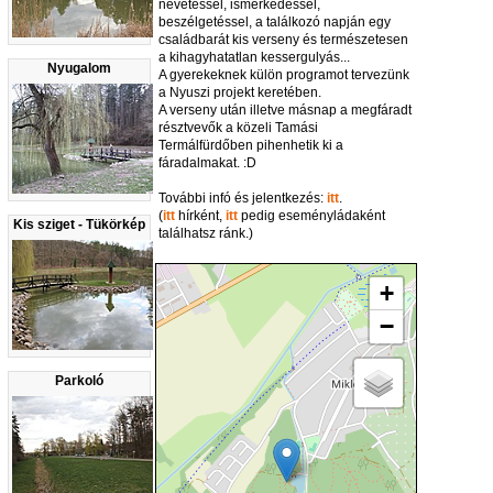
nevetéssel, ismerkedéssel,
beszélgetéssel, a találkozó napján egy
családbarát kis verseny és természetesen
a kihagyhatatlan kessergulyás...
Nyugalom
A gyerekeknek külön programot tervezünk
a Nyuszi projekt keretében.
A verseny után illetve másnap a megfáradt
résztvevők a közeli Tamási
Termálfürdőben pihenhetik ki a
fáradalmakat. :D
További infó és jelentkezés:
itt
.
(
itt
hírként,
itt
pedig eseményládaként
Kis sziget - Tükörkép
találhatsz ránk.)
+
−
Parkoló