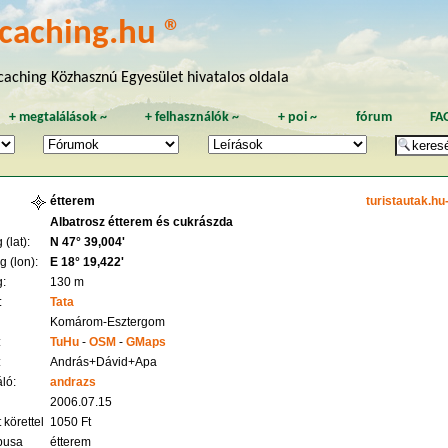
caching.hu ®
aching Közhasznú Egyesület hivatalos oldala
+
megtalálások
~
+
felhasználók
~
+
poi
~
fórum
FA
étterem
turistautak.hu
Albatrosz étterem és cukrászda
(lat):
N 47° 39,004'
 (lon):
E 18° 19,422'
:
130 m
:
Tata
Komárom-Esztergom
:
TuHu
-
OSM
-
GMaps
:
András+Dávid+Apa
ló:
andrazs
2006.07.15
 körettel
1050 Ft
ípusa
étterem