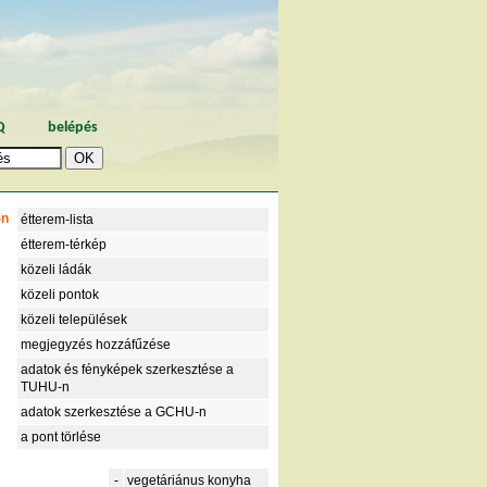
Q
belépés
-n
étterem-lista
étterem-térkép
közeli ládák
közeli pontok
közeli települések
megjegyzés hozzáfűzése
adatok és fényképek szerkesztése a
TUHU-n
adatok szerkesztése a GCHU-n
a pont törlése
-
vegetáriánus konyha