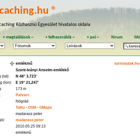
caching.hu ®
aching Közhasznú Egyesület hivatalos oldala
+
megtalálások
~
+
felhasználók
~
+
poi
~
fórum
FA
emlékmű
turistautak.hu
Szent-Iványi Anselm-emlékkő
(lat):
N 48° 3,723'
 (lon):
E 19° 21,247'
:
173 m
:
Patvarc
Nógrád
:
TuHu
-
OSM
-
GMaps
:
madarasz.peter
ló:
madarasz.peter
2010.05.25 09:13
emlékmű