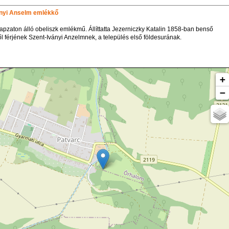
ányi Anselm emlékkő
apzaton álló obeliszk emlékmű. Állíttatta Jezerniczky Katalin 1858-ban benső
ől férjének Szent-Iványi Anzelmnek, a település első földesurának.
+
−