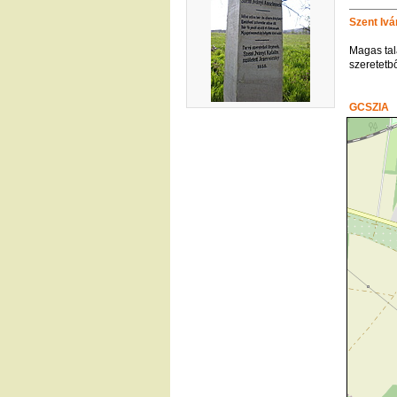
Szent Iv
Magas tal
szeretetb
GCSZIA