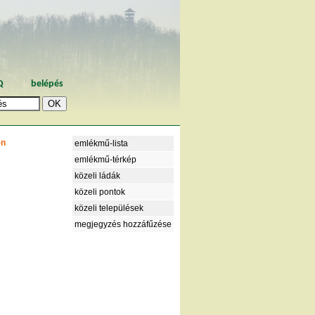
Q
belépés
-n
emlékmű-lista
emlékmű-térkép
közeli ládák
közeli pontok
közeli települések
megjegyzés hozzáfűzése