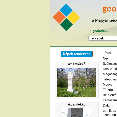
geo
a Magyar Geoc
+
geoládák
~
Típus:
Képek rendezése
Név:
Szélesség 
Az emlékkő
Hosszúság
Magasság
Település
Megye:
Térképen
Bejelentő
Felhaszná
Az emlékkő
Dátum:
ponttípus
szerinted