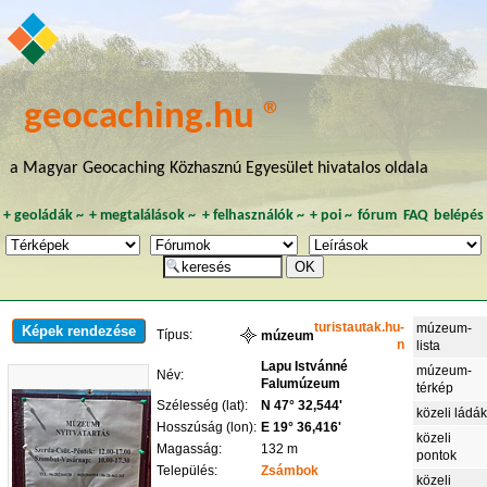
geocaching.hu ®
a Magyar Geocaching Közhasznú Egyesület hivatalos oldala
+
geoládák
~
+
megtalálások
~
+
felhasználók
~
+
poi
~
fórum
FAQ
belépés
turistautak.hu-
múzeum-
Képek rendezése
Típus:
múzeum
n
lista
Lapu Istvánné
múzeum-
Név:
Falumúzeum
térkép
Szélesség (lat):
N 47° 32,544'
közeli ládá
Hosszúság (lon):
E 19° 36,416'
közeli
Magasság:
132 m
pontok
Település:
Zsámbok
közeli