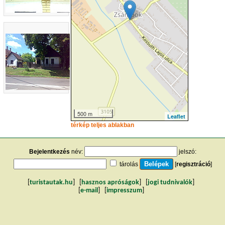
500 m
Leaflet
térkép teljes ablakban
Bejelentkezés
név:
jelszó:
tárolás
[
regisztráció
]
[
turistautak.hu
] [
hasznos apróságok
] [
jogi tudnivalók
]
[
e-mail
] [
impresszum
]