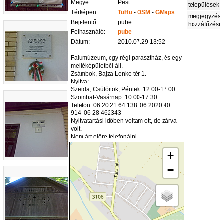
Megye:
Pest
települések
Térképen:
TuHu
-
OSM
-
GMaps
megjegyzé
Bejelentő:
pube
hozzáfűzés
Felhasználó:
pube
Dátum:
2010.07.29 13:52
Falumúzeum, egy régi parasztház, és egy
melléképületből áll.
Zsámbok, Bajza Lenke tér 1.
Nyitva:
Szerda, Csütörtök, Péntek: 12:00-17:00
Szombat-Vasárnap: 10:00-17:30
Telefon: 06 20 21 64 138, 06 2020 40
914, 06 28 462343
Nyitvatartási időben voltam ott, de zárva
volt.
Nem árt előre telefonálni.
+
−