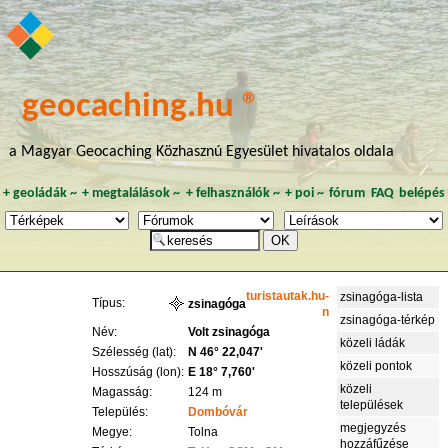
geocaching.hu ®
a Magyar Geocaching Közhasznú Egyesület hivatalos oldala
+
geoládák
~
+
megtalálások
~
+
felhasználók
~
+
poi
~
fórum
FAQ
belépés
turistautak.hu-
zsinagóga-lista
Típus:
zsinagóga
n
zsinagóga-térkép
Név:
Volt zsinagóga
közeli ládák
Szélesség (lat):
N 46° 22,047'
közeli pontok
Hosszúság (lon):
E 18° 7,760'
közeli
Magasság:
124 m
települések
Település:
Dombóvár
megjegyzés
Megye:
Tolna
hozzáfűzése