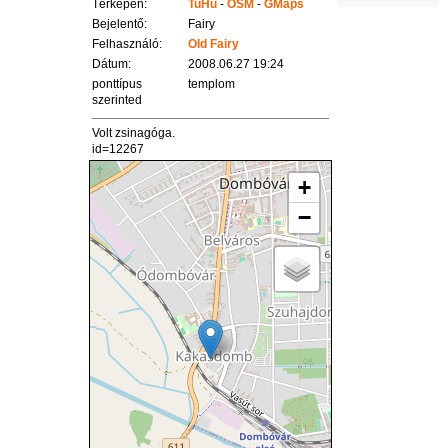
Térképen:
TuHu
-
OSM
-
GMaps
Bejelentő:
Fairy
Felhasználó:
Old Fairy
Dátum:
2008.06.27 19:24
ponttípus
templom
szerinted
Volt zsinagóga.
id=12267
+
−