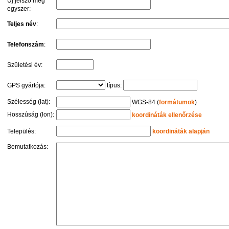
Új jelszó még
egyszer:
Teljes név
:
Telefonszám
:
Születési év:
GPS gyártója:
típus:
Szélesség (lat):
WGS-84 (
formátumok
)
Hosszúság (lon):
koordináták ellenőrzése
Település:
koordináták alapján
Bemutatkozás: