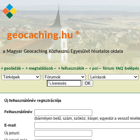
geocaching.hu ®
a Magyar Geocaching Közhasznú Egyesület hivatalos oldala
+
geoládák
~
+
megtalálások
~
+
felhasználók
~
+
poi
~
fórum
FAQ
belépés
Új felhasználónév regisztrációja
Felhasználónév
:
(bármilyen betű, szám, szóköz, írásjel, egyedül a vessző kivéte
E-mail
:
Új jelszó: