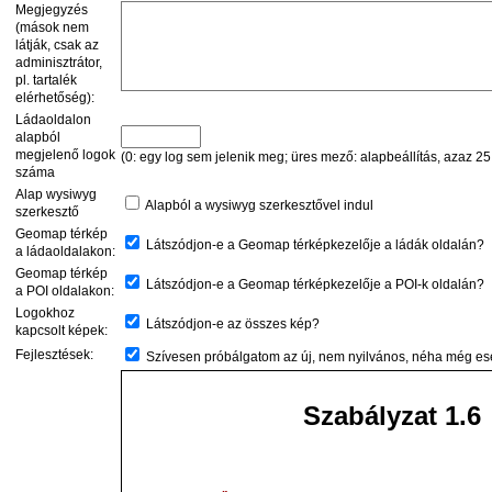
Megjegyzés
(mások nem
látják, csak az
adminisztrátor,
pl. tartalék
elérhetőség):
Ládaoldalon
alapból
megjelenő logok
(0: egy log sem jelenik meg; üres mező: alapbeállítás, azaz 25
száma
Alap wysiwyg
Alapból a wysiwyg szerkesztővel indul
szerkesztő
Geomap térkép
Látszódjon-e a Geomap térképkezelője a ládák oldalán?
a ládaoldalakon:
Geomap térkép
Látszódjon-e a Geomap térképkezelője a POI-k oldalán?
a POI oldalakon:
Logokhoz
Látszódjon-e az összes kép?
kapcsolt képek:
Fejlesztések:
Szívesen próbálgatom az új, nem nyilvános, néha még ese
Szabályzat 1.6