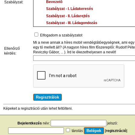
Bevezető
Szabályzat:
Szabályzat - I. Ládakeresés
Szabályzat - II. Ládarejtés
Szabályzat - III. Ládagondozás
Szabályzat - IV. A játékot segítő eszközök
Elfogadom a szabályzatot
Szabályzat - V. Turistautak
Mi a neve annak a híres mobil vendéglátóegységnek, ami egy
1. Melléklet - Felhasználási feltételek
egy tó mellett áll? (A nagyon híres film főszereplői: Rudolf Péte
Ellenőrző
2. Melléklet - Adatvédelmi tájékoztató
Reviczky Gábor, ... ). Írd le ékezethelyesen a nevét!
kérdés:
3. Melléklet - Fórum szabályzat
4. Melléklet - Természetvédelem
5. Melléklet - Ládamoderáció
6. Melléklet - Ládadoki, Logbíró
(A
www.geocaching.hu
és a
www.turistautak.hu
honlap
Geocaching Közhasznú Egyesület egyéb szolgáltatásainak 
A geocaching (ejtsd: "geokesing") az Egyesült Államokb
Képeket a regisztráció után lehet feltölteni.
tevékenység, természetbarát hobbi, amelyet Magyaro
Magyar Geocaching Közhasznú Egyesület (MGKE) ké
Bejelentkezés
név:
jelszó:
lényege, hogy egy jól lezárt ládikát az arra jogosult já
tárolás
[
regisztráció
]
kiszemelt, valamilyen szempont szerint megismerésre, f