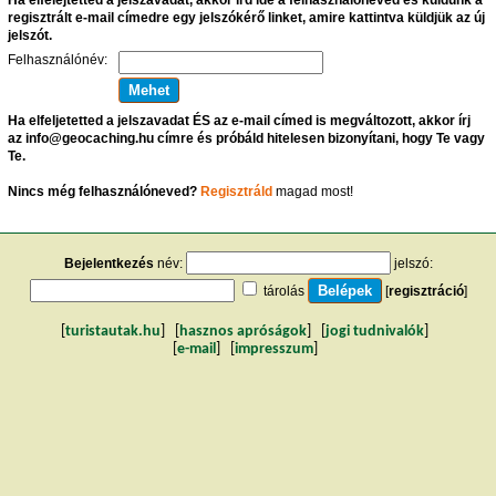
regisztrált e-mail címedre egy jelszókérő linket, amire kattintva küldjük az új
jelszót.
Felhasználónév:
Ha elfeljetetted a jelszavadat ÉS az e-mail címed is megváltozott, akkor írj
az info@geocaching.hu címre és próbáld hitelesen bizonyítani, hogy Te vagy
Te.
Nincs még felhasználóneved?
Regisztráld
magad most!
Bejelentkezés
név:
jelszó:
tárolás
[
regisztráció
]
[
turistautak.hu
] [
hasznos apróságok
] [
jogi tudnivalók
]
[
e-mail
] [
impresszum
]