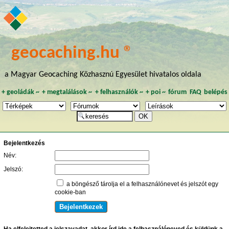
geocaching.hu ®
a Magyar Geocaching Közhasznú Egyesület hivatalos oldala
+
geoládák
~
+
megtalálások
~
+
felhasználók
~
+
poi
~
fórum
FAQ
belépés
Bejelentkezés
Név:
Jelszó:
a böngésző tárolja el a felhasználónevet és jelszót egy
cookie-ban
Ha elfelejtetted a jelszavadat, akkor írd ide a felhasználóneved és küldünk a