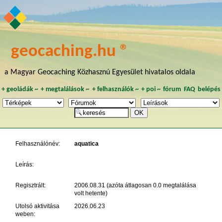
geocaching.hu ®
a Magyar Geocaching Közhasznú Egyesület hivatalos oldala
+
geoládák
~
+
megtalálások
~
+
felhasználók
~
+
poi
~
fórum
FAQ
belépés
Felhasználónév:
aquatica
Leírás:
Regisztrált:
2006.08.31 (azóta átlagosan 0.0 megtalálása
volt hetente)
Utolsó aktivitása
2026.06.23
weben: