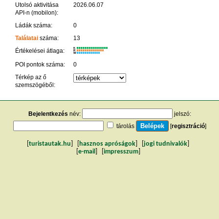
Utolsó aktivitása
2026.06.07
API-n (mobilon):
Ládák száma:
0
Találatai
száma:
13
K
Értékelései átlaga:
R
W
POI pontok száma:
0
Térkép az ő
szemszögéből:
Bejelentkezés
név:
jelszó:
tárolás
[
regisztráció
]
[
turistautak.hu
] [
hasznos apróságok
] [
jogi tudnivalók
]
[
e-mail
] [
impresszum
]