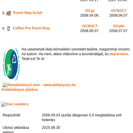
GCgy
GCNGCT
Travel Slug Schaf
3:
2008.04.06.
2008.06.07.
GCNGCT
GCpihi
Coffee Pot Travel Bug
4:
2008.06.07.
2008.07.07.
Ha valamelyik láda környékén szemetet találok, magammal viszem,
ha tudom. Ha nem, akkor eltárolom a koordinátáját, és
bejelentem
.
Tedd ezt Te is!
Antidohányos játékos
Regisztrált:
2006.09.03 (azóta átlagosan 0.0 megtalálása volt
hetente)
Utolsó aktivitása
2025.08.30
weben: