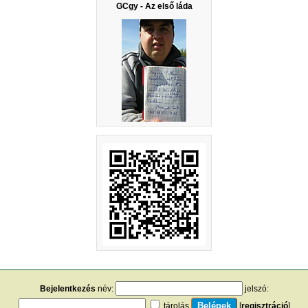
GCgy - Az első láda
Bejelentkezés
név:
jelszó:
tárolás
[
regisztráció
]