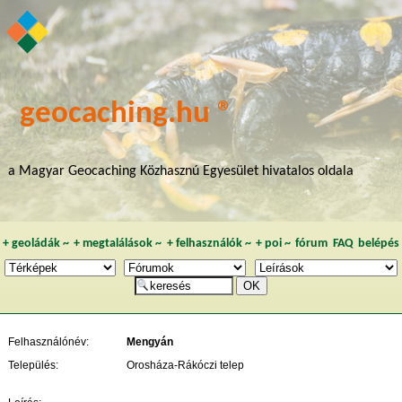
geocaching.hu ®
a Magyar Geocaching Közhasznú Egyesület hivatalos oldala
+
geoládák
~
+
megtalálások
~
+
felhasználók
~
+
poi
~
fórum
FAQ
belépés
Felhasználónév:
Mengyán
Település:
Orosháza-Rákóczi telep