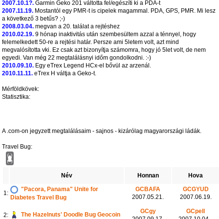
2007.10.1?.
Garmin Geko 201 váltotta fel/egészíti ki a PDA-t
2007.11.19.
Mostantól egy PMR-t is cipelek magammal. PDA, GPS, PMR. Mi lesz
a következő 3 betűs? ;-)
2008.03.04.
megvan a 20. találat a rejtéshez
2010.02.19.
9 hónap inaktivitás után szembesültem azzal a ténnyel, hogy
felemelkedett 50-re a rejtési határ. Persze ami 5letem volt, azt mind
megvalósította vki. Ez csak azt bizonyítja számomra, hogy jó 5let volt, de nem
egyedi. Van még 22 megtalálásnyi időm gondolkodni. :-)
2010.09.10.
Egy eTrex Legend HCx-el bővül az arzenál.
2010.11.11.
eTrex H váltja a Geko-t.
Mérföldkövek:
Statisztika:
A .com-on jegyzett megtalálásaim - sajnos - kizárólag magyarországi ládák.
Travel Bug:
Név
Honnan
Hova
"Pacora, Panama" Unite for
GCBAFA
GCGYUD
1:
2007.05.21.
2007.06.19.
Diabetes Travel Bug
GCgy
GCpell
The Hazelnuts' Doodle Bug Geocoin
2:
2007.09.17.
2007.10.04.