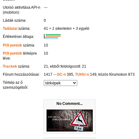
Utolsó aktivitása API-n
---
(mobilon):
Ládák száma:
0
Találatai
száma:
41
+ 1 sikertelen
+ 3 egyéb
K
Értékelései átlaga:
R
W
POI pontok
száma:
10
POI pontok
térképre
10
téve:
Trackek
száma:
21, ebből feldolgozott: 21
Fórum hozzászólásai:
1417 --
GC-n
395,
TUHU-n
149, közös fórumokon 873
Térkép az ő
szemszögéből:
No Comment...