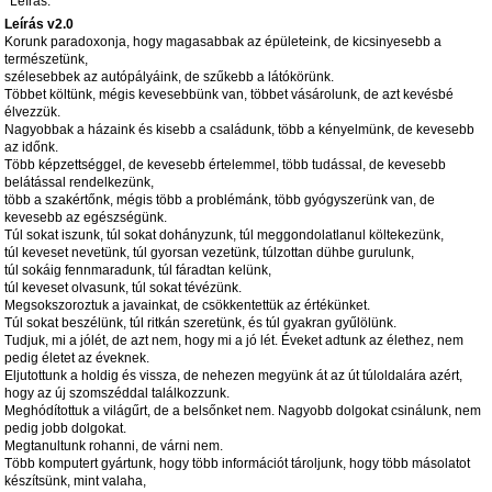
Leírás:
Leírás v2.0
Korunk paradoxonja, hogy magasabbak az épületeink, de kicsinyesebb a
természetünk,
szélesebbek az autópályáink, de szűkebb a látókörünk.
Többet költünk, mégis kevesebbünk van, többet vásárolunk, de azt kevésbé
élvezzük.
Nagyobbak a házaink és kisebb a családunk, több a kényelmünk, de kevesebb
az időnk.
Több képzettséggel, de kevesebb értelemmel, több tudással, de kevesebb
belátással rendelkezünk,
több a szakértőnk, mégis több a problémánk, több gyógyszerünk van, de
kevesebb az egészségünk.
Túl sokat iszunk, túl sokat dohányzunk, túl meggondolatlanul költekezünk,
túl keveset nevetünk, túl gyorsan vezetünk, túlzottan dühbe gurulunk,
túl sokáig fennmaradunk, túl fáradtan kelünk,
túl keveset olvasunk, túl sokat tévézünk.
Megsokszoroztuk a javainkat, de csökkentettük az értékünket.
Túl sokat beszélünk, túl ritkán szeretünk, és túl gyakran gyűlölünk.
Tudjuk, mi a jólét, de azt nem, hogy mi a jó lét. Éveket adtunk az élethez, nem
pedig életet az éveknek.
Eljutottunk a holdig és vissza, de nehezen megyünk át az út túloldalára azért,
hogy az új szomszéddal találkozzunk.
Meghódítottuk a világűrt, de a belsőnket nem. Nagyobb dolgokat csinálunk, nem
pedig jobb dolgokat.
Megtanultunk rohanni, de várni nem.
Több komputert gyártunk, hogy több információt tároljunk, hogy több másolatot
készítsünk, mint valaha,