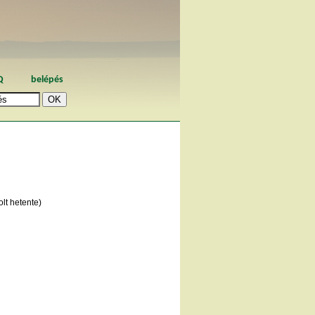
Q
belépés
lt hetente)