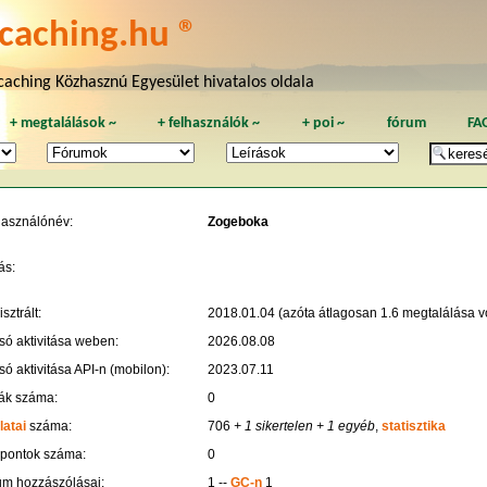
caching.hu ®
aching Közhasznú Egyesület hivatalos oldala
+
megtalálások
~
+
felhasználók
~
+
poi
~
fórum
FA
használónév:
Zogeboka
ás:
sztrált:
2018.01.04 (azóta átlagosan 1.6 megtalálása vo
só aktivitása weben:
2026.08.08
só aktivitása API-n (mobilon):
2023.07.11
ák száma:
0
latai
száma:
706
+ 1 sikertelen
+ 1 egyéb
,
statisztika
 pontok száma:
0
um hozzászólásai:
1 --
GC-n
1