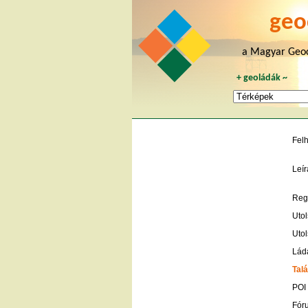
geo
a Magyar Geoc
+
geoládák
~
Fel
Leír
Regi
Utol
Utol
Lád
Talá
POI
Fór