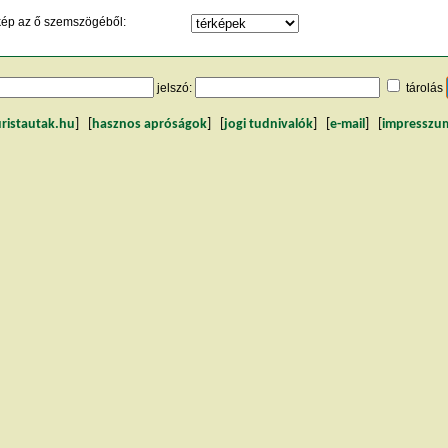
kép az ő szemszögéből:
jelszó:
tárolás
uristautak.hu
] [
hasznos apróságok
] [
jogi tudnivalók
] [
e-mail
] [
impresszu