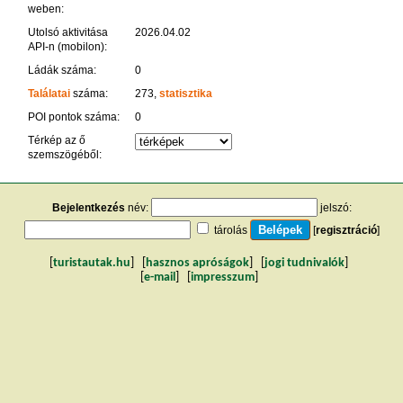
weben:
Utolsó aktivitása
2026.04.02
API-n (mobilon):
Ládák száma:
0
Találatai
száma:
273,
statisztika
POI pontok száma:
0
Térkép az ő
szemszögéből:
Bejelentkezés
név:
jelszó:
tárolás
[
regisztráció
]
[
turistautak.hu
] [
hasznos apróságok
] [
jogi tudnivalók
]
[
e-mail
] [
impresszum
]