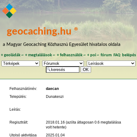
geocaching.hu ®
a Magyar Geocaching Közhasznú Egyesület hivatalos oldala
+
geoládák
~
+
megtalálások
~
+
felhasználók
~
+
poi
~
fórum
FAQ
belépés
Felhasználónév:
daecan
Település:
Dunakeszi
Leírás:
Regisztrált:
2018.01.16 (azóta átlagosan 0.6 megtalálása
volt hetente)
Utolsó aktivitása
2025.01.04