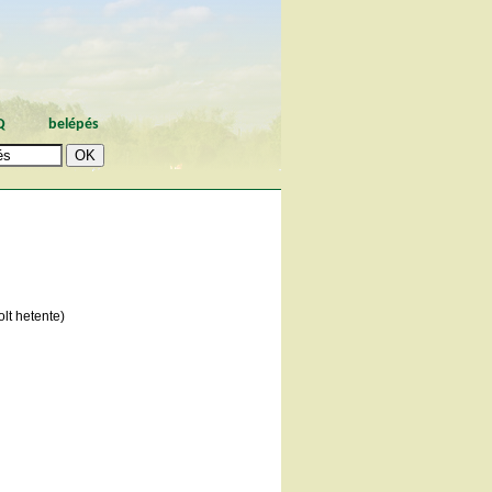
Q
belépés
lt hetente)