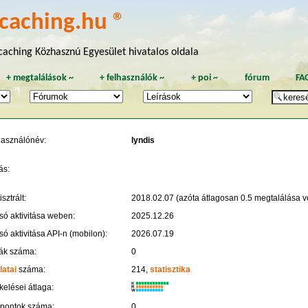
caching.hu ®
aching Közhasznú Egyesület hivatalos oldala
+
megtalálások
~
+
felhasználók
~
+
poi
~
fórum
FA
használónév:
lyndis
ás:
sztrált:
2018.02.07 (azóta átlagosan 0.5 megtalálása vo
só aktivitása weben:
2025.12.26
só aktivitása API-n (mobilon):
2026.07.19
ák száma:
0
latai
száma:
214,
statisztika
K
kelései átlaga:
R
W
 pontok száma:
0