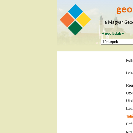
geo
a Magyar Geoc
+
geoládák
~
Fel
Leír
Regi
Utol
Utol
Lád
Talá
Érté
POI