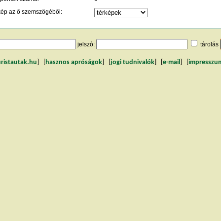
kép az ő szemszögéből:
jelszó:
tárolás
uristautak.hu
] [
hasznos apróságok
] [
jogi tudnivalók
] [
e-mail
] [
impresszu