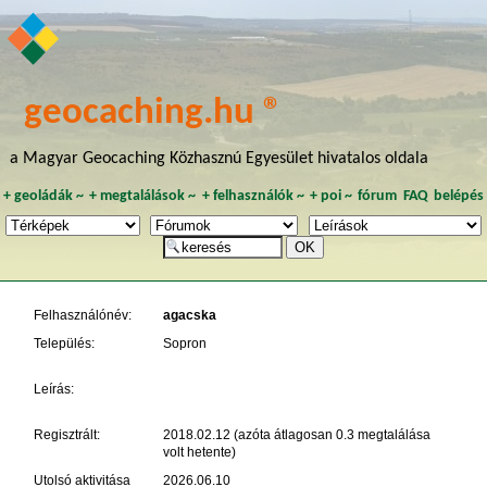
geocaching.hu ®
a Magyar Geocaching Közhasznú Egyesület hivatalos oldala
+
geoládák
~
+
megtalálások
~
+
felhasználók
~
+
poi
~
fórum
FAQ
belépés
Felhasználónév:
agacska
Település:
Sopron
Leírás:
Regisztrált:
2018.02.12 (azóta átlagosan 0.3 megtalálása
volt hetente)
Utolsó aktivitása
2026.06.10