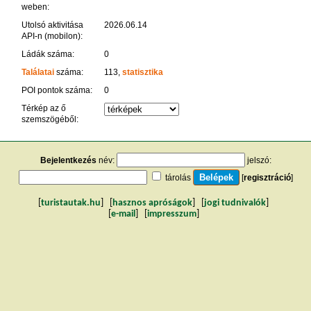
weben:
Utolsó aktivitása
2026.06.14
API-n (mobilon):
Ládák száma:
0
Találatai
száma:
113,
statisztika
POI pontok száma:
0
Térkép az ő
szemszögéből:
Bejelentkezés
név:
jelszó:
tárolás
[
regisztráció
]
[
turistautak.hu
] [
hasznos apróságok
] [
jogi tudnivalók
]
[
e-mail
] [
impresszum
]