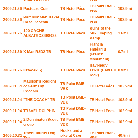
TB Point BME-
2009.11.26
Postcard Coin
TB Hotel Pécs
103.9mi
VBK
Ramblin' Man Travel
TB Point BME-
2009.11.26
TB Hotel Pécs
103.9mi
Case Geocoin
VBK
Ruins of the
100 CACHE
2009.11.26
TB Hotel Pécs
Ski-Jumping
1.6mi
ALBATROS498022
Ramp
Francia
emlékmu
2009.11.26
X-Mas R2D2 TB
TB Hotel Pécs
0.7mi
(French
Monument)
Havi-hegyi
2009.11.26
Krtecek :-)
TB Hotel Pécs
szikla (Havi Hill
0.9mi
rock)
Mauison's Regions
TB Point BME-
2009.11.04
of Germany
TB Hotel Pécs
103.9mi
VBK
Geocoin
TB Point BME-
2009.11.04
"THE COACH" TB
TB Hotel Pécs
103.9mi
VBK
TB Point BME-
2009.11.04
TRAVEL DOLPHIN
TB Hotel Pécs
103.9mi
VBK
2 Donnington Scout
TB Point BME-
2009.11.04
TB Hotel Pécs
103.9mi
group
VBK
Hooks and a
Travel Taurus Dog
TB Point BME-
2009.10.31
pike at Csor
40.5mi
Tag
VBK