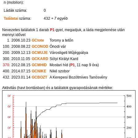
n (mobilon):
Ládák száma:
0
Találatai
száma:
432
+ 7 egyéb
Nevezetes találatok 1 darab
P1
-gyel, megadjuk, a láda megjelenése után
mennyi idővel
1.
2006.10.23
GCtote
Torony a tetőn
100.
2008.08.22
GCONOD
Ónodi vár
200.
2009.12.13
GCMUJE
Városligeti Műjégpálya
300.
2010.11.05
GCKARD
Sólyi Királyi Kard
370
.
2012.08.15
GCMHID
Mostari híd (
P1
, 11 nap 9 óra)
400.
2014.07.15
GCNIKE
Niké szobor
432.
2023.01.14
GCBOZT
A Kerepesi Bozótmíves Tanösvény
Aktivitás (havi bontásban) és a találatok gyarapodásának mértéke: