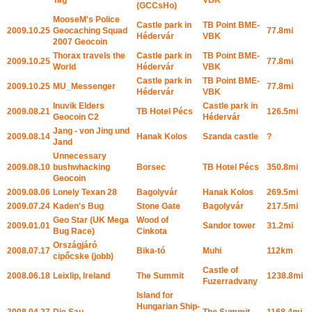
(GCCsHo)
MooseM's Police
Castle park in
TB Point BME-
2009.10.25
Geocaching Squad
77.8mi
Hédervár
VBK
2007 Geocoin
Thorax travels the
Castle park in
TB Point BME-
2009.10.25
77.8mi
World
Hédervár
VBK
Castle park in
TB Point BME-
2009.10.25
MU_Messenger
77.8mi
Hédervár
VBK
Inuvik Elders
Castle park in
2009.08.21
TB Hotel Pécs
126.5mi
Geocoin C2
Hédervár
Jang - von Jing und
2009.08.14
Hanak Kolos
Szanda castle
?
Jand
Unnecessary
2009.08.10
bushwhacking
Borsec
TB Hotel Pécs
350.8mi
Geocoin
2009.08.06
Lonely Texan 28
Bagolyvár
Hanak Kolos
269.5mi
2009.07.24
Kaden's Bug
Stone Gate
Bagolyvár
217.5mi
Geo Star (UK Mega
Wood of
2009.01.01
Sandor tower
31.2mi
Bug Race)
Cinkota
Országjáró
2008.07.17
Bika-tó
Muhi
112km
cipőcske (jobb)
Castle of
2008.06.18
Leixlip, Ireland
The Summit
1238.8mi
Fuzerradvany
Island for
Hungarian Ship-
2008.04.27
Die Sau
The Summit
1168.4mi