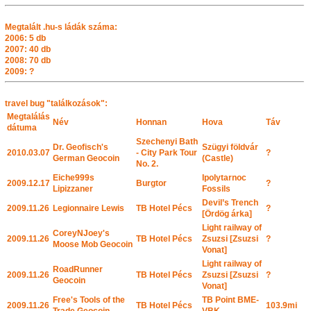
Megtalált .hu-s ládák száma:
2006: 5 db
2007: 40 db
2008: 70 db
2009: ?
travel bug "találkozások":
Megtalálás
Név
Honnan
Hova
Táv
dátuma
Szechenyi Bath
Dr. Geofisch's
Szügyi földvár
2010.03.07
- City Park Tour
?
German Geocoin
(Castle)
No. 2.
Eiche999s
Ipolytarnoc
2009.12.17
Burgtor
?
Lipizzaner
Fossils
Devil’s Trench
2009.11.26
Legionnaire Lewis
TB Hotel Pécs
?
[Ördög árka]
Light railway of
CoreyNJoey's
2009.11.26
TB Hotel Pécs
Zsuzsi [Zsuzsi
?
Moose Mob Geocoin
Vonat]
Light railway of
RoadRunner
2009.11.26
TB Hotel Pécs
Zsuzsi [Zsuzsi
?
Geocoin
Vonat]
Free's Tools of the
TB Point BME-
2009.11.26
TB Hotel Pécs
103.9mi
Trade Geocoin
VBK