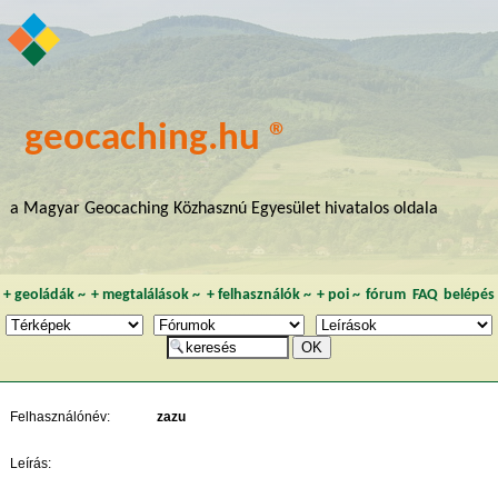
geocaching.hu ®
a Magyar Geocaching Közhasznú Egyesület hivatalos oldala
+
geoládák
~
+
megtalálások
~
+
felhasználók
~
+
poi
~
fórum
FAQ
belépés
Felhasználónév:
zazu
Leírás: