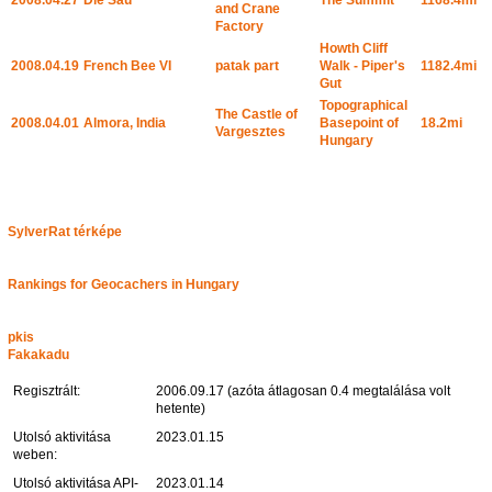
and Crane
Factory
Howth Cliff
2008.04.19
French Bee VI
patak part
Walk - Piper's
1182.4mi
Gut
Topographical
The Castle of
2008.04.01
Almora, India
Basepoint of
18.2mi
Vargesztes
Hungary
SylverRat térképe
Rankings for Geocachers in Hungary
pkis
Fakakadu
Regisztrált:
2006.09.17 (azóta átlagosan 0.4 megtalálása volt
hetente)
Utolsó aktivitása
2023.01.15
weben:
Utolsó aktivitása API-
2023.01.14