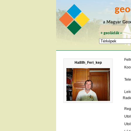
geo
a Magyar Geoc
+
geoládák
~
Fel
Ha8llh_Feri_kep
Koo
Tele
Leír
Radi
Regi
Utol
Utol