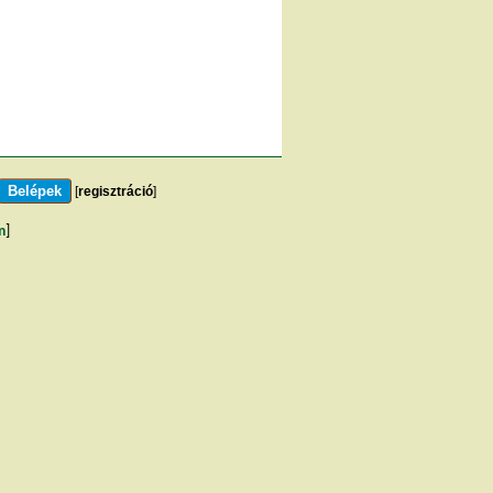
[
regisztráció
]
m
]