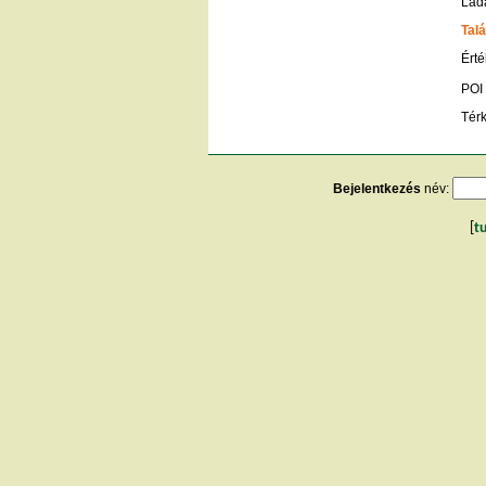
Lád
Talá
Érté
POI
Tér
Bejelentkezés
név:
[
t