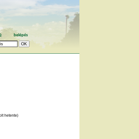
Q
belépés
lt hetente)