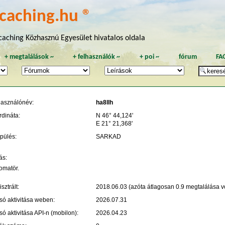
caching.hu ®
aching Közhasznú Egyesület hivatalos oldala
+
megtalálások
~
+
felhasználók
~
+
poi
~
fórum
FA
használónév:
ha8llh
rdináta:
N 46° 44,124'
E 21° 21,368'
pülés:
SARKAD
ás:
omatör.
sztrált:
2018.06.03 (azóta átlagosan 0.9 megtalálása vo
só aktivitása weben:
2026.07.31
só aktivitása API-n (mobilon):
2026.04.23