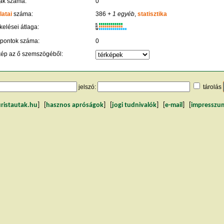
ák száma:
0
latai
száma:
386
+ 1 egyéb
,
statisztika
K
kelései átlaga:
R
W
 pontok száma:
0
kép az ő szemszögéből:
jelszó:
tárolás
uristautak.hu
] [
hasznos apróságok
] [
jogi tudnivalók
] [
e-mail
] [
impresszu