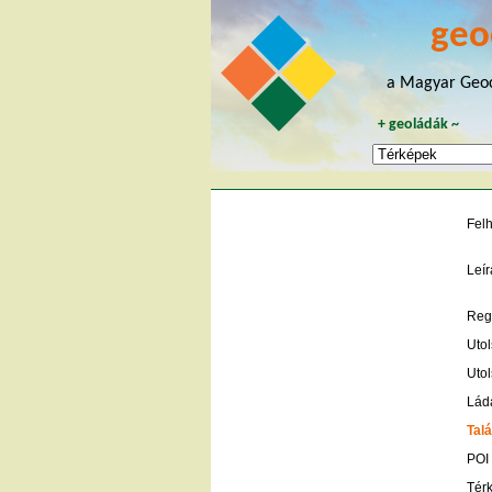
geo
a Magyar Geoc
+
geoládák
~
Fel
Leír
Regi
Utol
Utol
Lád
Talá
POI
Tér