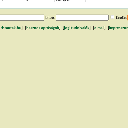
jelszó:
tárolás
uristautak.hu
] [
hasznos apróságok
] [
jogi tudnivalók
] [
e-mail
] [
impresszu