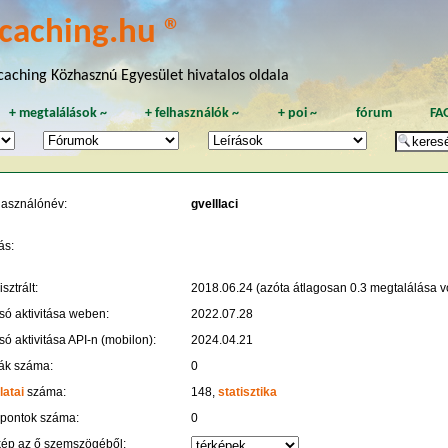
caching.hu ®
aching Közhasznú Egyesület hivatalos oldala
+
megtalálások
~
+
felhasználók
~
+
poi
~
fórum
FA
használónév:
gvelllaci
ás:
sztrált:
2018.06.24 (azóta átlagosan 0.3 megtalálása vo
só aktivitása weben:
2022.07.28
só aktivitása API-n (mobilon):
2024.04.21
ák száma:
0
latai
száma:
148,
statisztika
 pontok száma:
0
kép az ő szemszögéből: