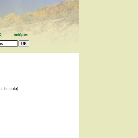
Q
belépés
lt hetente)