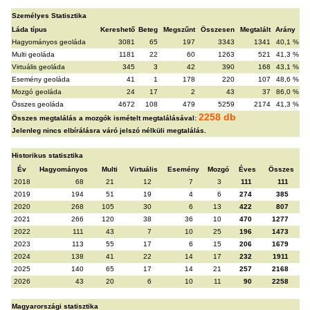
Személyes Statisztika
Láda típus
Kereshető
Beteg
Megszűnt
Összesen
Megtalált
Arány
Hagyományos geoláda
3081
65
197
3343
1341
40,1 %
Multi geoláda
1181
22
60
1263
521
41,3 %
Virtuális geoláda
345
3
42
390
168
43,1 %
Esemény geoláda
41
1
178
220
107
48,6 %
Mozgó geoláda
24
17
2
43
37
86,0 %
Összes geoláda
4672
108
479
5259
2174
41,3 %
2258 db
Összes megtalálás a mozgók ismételt megtalálásával:
Jelenleg nincs elbírálásra váró jelszó nélküli megtalálás.
Historikus statisztika
Év
Hagyományos
Multi
Virtuális
Esemény
Mozgó
Éves
Összes
2018
68
21
12
7
3
111
111
2019
194
51
19
4
6
274
385
2020
268
105
30
6
13
422
807
2021
266
120
38
36
10
470
1277
2022
111
43
7
10
25
196
1473
2023
113
55
17
6
15
206
1679
2024
138
41
22
14
17
232
1911
2025
140
65
17
14
21
257
2168
2026
43
20
6
10
11
90
2258
Magyarországi statisztika