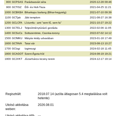
800
GCPSAS
Parádsasvári séta
2020-12-28 09:46
900
GCTISZ
Élő- és Holt-Tisza
2021-04-25 11:21
1000
GCBKBA
Biharkapu barlang (Bihar-hegység)
2021-07-10 09:39
1100
GCTjak
Jáki templom
2021-08-27 16:38
1200
GCLCFA
Líciumfa - ami "sem fű, sem fa"
2021-10-27 19:22
1300
GCTELJ
Teljesítménytúrázó geoláda
2022-02-06 11:05
1400
GCSoCs
Soltszentimre, Csonka-torony
2022-07-02 14:12
1500
GCfMKU
Mátyás király udvarában
2023-01-18 17:49
1600
GCTAVA
Tatai vár
2023-08-13 10:27
1700
GCIzgi
Izgimozgi
2024-02-18 11:45
1800
GCAGOT
Szent-Ágota-híd
2024-08-19 19:21
1900
GCJVKT
Józsefváros kicsiny terein
2024-12-17 19:14
Regisztrált:
2018.07.14 (azóta átlagosan 5.4 megtalálása volt
hetente)
Utolsó aktivitása
2026.08.01
weben:
Utolsó aktivitása API-
---