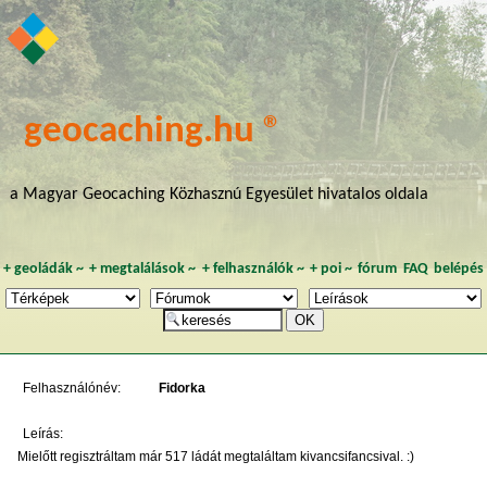
geocaching.hu ®
a Magyar Geocaching Közhasznú Egyesület hivatalos oldala
+
geoládák
~
+
megtalálások
~
+
felhasználók
~
+
poi
~
fórum
FAQ
belépés
Felhasználónév:
Fidorka
Leírás:
Mielőtt regisztráltam már 517 ládát megtaláltam kivancsifancsival. :)