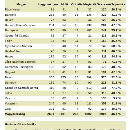
Megye
Hagyományos
Multi
Virtuális
Megtalált
Összesen
Teljesítés
Bács-Kiskun
81
31
8
32
120
26.7 %
Baranya
233
80
13
136
326
41.7 %
Békés
77
34
9
44
120
36.7 %
Borsod-Abaúj-Zemplén
204
64
13
132
281
47.0 %
Budapest
115
89
43
187
247
75.7 %
Csongrád-Csanád
82
27
7
21
116
18.1 %
Fejér
93
64
11
78
168
46.4 %
Győr-Moson-Sopron
86
48
11
73
145
50.3 %
Hajdú-Bihar
78
26
7
52
111
46.8 %
Heves
139
53
19
93
211
44.1 %
Jász-Nagykun-Szolnok
37
27
7
51
71
71.8 %
Komárom-Esztergom
128
32
10
83
170
48.8 %
Nógrád
132
41
18
91
191
47.6 %
Pest
365
175
30
299
570
52.5 %
Somogy
135
74
10
90
219
41.1 %
Szabolcs-Szatmár-Bereg
110
26
9
112
145
77.2 %
Tolna
81
27
7
50
115
43.5 %
Vas
85
42
9
5
136
3.7 %
Veszprém
249
90
18
111
357
31.1 %
Zala
121
51
4
62
176
35.2 %
Magyarország
2631
1101
263
1802
3995
45.1 %
Határon túli statisztika