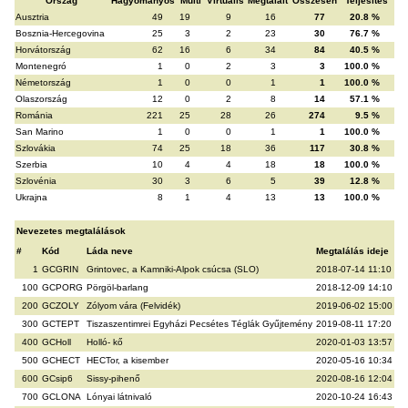
Ország
Hagyományos
Multi
Virtuális
Megtalált
Összesen
Teljesítés
Ausztria
49
19
9
16
77
20.8 %
Bosznia-Hercegovina
25
3
2
23
30
76.7 %
Horvátország
62
16
6
34
84
40.5 %
Montenegró
1
0
2
3
3
100.0 %
Németország
1
0
0
1
1
100.0 %
Olaszország
12
0
2
8
14
57.1 %
Románia
221
25
28
26
274
9.5 %
San Marino
1
0
0
1
1
100.0 %
Szlovákia
74
25
18
36
117
30.8 %
Szerbia
10
4
4
18
18
100.0 %
Szlovénia
30
3
6
5
39
12.8 %
Ukrajna
8
1
4
13
13
100.0 %
Nevezetes megtalálások
#
Kód
Láda neve
Megtalálás ideje
1
GCGRIN
Grintovec, a Kamniki-Alpok csúcsa (SLO)
2018-07-14 11:10
100
GCPORG
Pörgöl-barlang
2018-12-09 14:10
200
GCZOLY
Zólyom vára (Felvidék)
2019-06-02 15:00
300
GCTEPT
Tiszaszentimrei Egyházi Pecsétes Téglák Gyűjtemény
2019-08-11 17:20
400
GCHoll
Holló- kő
2020-01-03 13:57
500
GCHECT
HECTor, a kisember
2020-05-16 10:34
600
GCsip6
Sissy-pihenő
2020-08-16 12:04
700
GCLONA
Lónyai látnivaló
2020-10-24 16:43