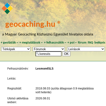
geocaching.hu ®
a Magyar Geocaching Közhasznú Egyesület hivatalos oldala
+
geoládák
~
+
megtalálások
~
+
felhasználók
~
+
poi
~
fórum
FAQ
belépés
Felhasználónév:
Lesmon4SLS
Leírás:
Regisztrált:
2018.08.03 (azóta átlagosan 0.9 megtalálása
volt hetente)
Utolsó aktivitása
2026.08.01
weben: