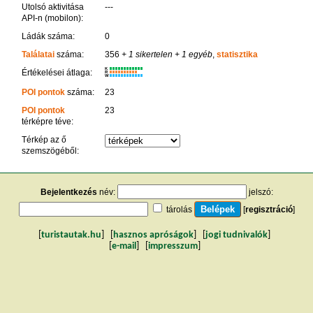
Utolsó aktivitása
---
API-n (mobilon):
Ládák száma:
0
Találatai
száma:
356
+ 1 sikertelen
+ 1 egyéb
,
statisztika
K
Értékelései átlaga:
R
W
POI pontok
száma:
23
POI pontok
23
térképre téve:
Térkép az ő
szemszögéből:
Bejelentkezés
név:
jelszó:
tárolás
[
regisztráció
]
[
turistautak.hu
] [
hasznos apróságok
] [
jogi tudnivalók
]
[
e-mail
] [
impresszum
]