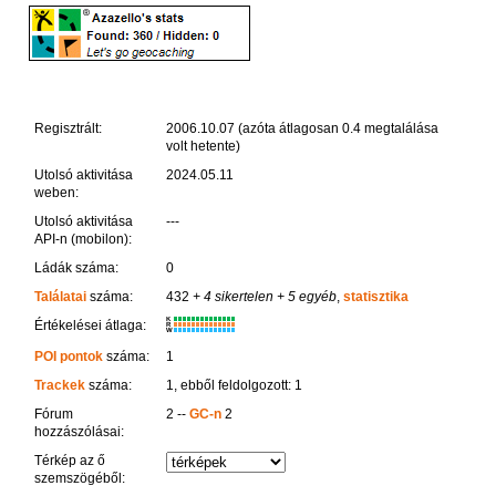
Regisztrált:
2006.10.07 (azóta átlagosan 0.4 megtalálása
volt hetente)
Utolsó aktivitása
2024.05.11
weben:
Utolsó aktivitása
---
API-n (mobilon):
Ládák száma:
0
Találatai
száma:
432
+ 4 sikertelen
+ 5 egyéb
,
statisztika
K
Értékelései átlaga:
R
W
POI pontok
száma:
1
Trackek
száma:
1, ebből feldolgozott: 1
Fórum
2 --
GC-n
2
hozzászólásai:
Térkép az ő
szemszögéből: