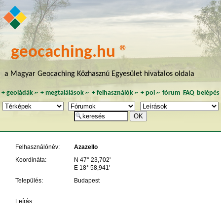
geocaching.hu ®
a Magyar Geocaching Közhasznú Egyesület hivatalos oldala
+
geoládák
~
+
megtalálások
~
+
felhasználók
~
+
poi
~
fórum
FAQ
belépés
Felhasználónév:
Azazello
Koordináta:
N 47° 23,702'
E 18° 58,941'
Település:
Budapest
Leírás: