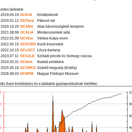
zetes találatok
2019.04.19
GCkrid
Kristálydomb
2020.01.12
GCPava
Pákozd vár
2020.10.25
GCABA
Abai háromszögletű templom
2021.08.06
GCALIA
Mindenszenteki séta
2022.01.09
GCVkor
Vértesi Kutya-orom
2022.05.15
GCKURD
Kurdi évezredek
2022.10.15
GCLOCZ
Lóczy-barlang
2023.07.11
GCSZLD
Szóládi pincék és Somogy csúcsa
2024.03.31
GCikeh
Iharkút emlékére
2025.05.18
GCSRKO
Szárkő-hegység (Erdély)
2026.08.03
GCMFM
Magyar Földrajzi Múzeum
itás (havi bontásban) és a találatok gyarapodásának mértéke: