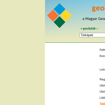
geo
a Magyar Geoc
+
geoládák
~
Fel
Koo
Leír
Regi
Utol
Utol
Lád
Talá