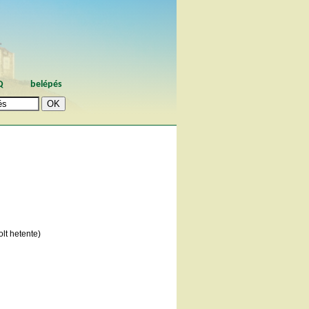
Q
belépés
lt hetente)