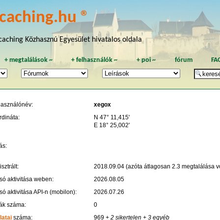
caching.hu ®
aching Közhasznú Egyesület hivatalos oldala
+
megtalálások
~
+
felhasználók
~
+
poi
~
fórum
FA
használónév:
xegox
rdináta:
N 47° 11,415'
E 18° 25,002'
ás:
sztrált:
2018.09.04 (azóta átlagosan 2.3 megtalálása vo
só aktivitása weben:
2026.08.05
só aktivitása API-n (mobilon):
2026.07.26
ák száma:
0
latai
száma:
969
+ 2 sikertelen
+ 3 egyéb