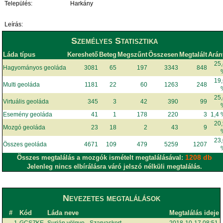
Település:
Harkány
Leírás:
Személyes Statisztika
Láda típus
Kereshető
Beteg
Megszűnt
Összesen
Megtalált
Arán
25
Hagyományos geoláda
3081
65
197
3343
848
19
Multi geoláda
1181
22
60
1263
248
25
Virtuális geoláda
345
3
42
390
99
Esemény geoláda
41
1
178
220
3
1,4
20
Mozgó geoláda
23
18
2
43
9
23
Összes geoláda
4671
109
479
5259
1207
1208 db
Összes megtalálás a mozgók ismételt megtalálásával:
Jelenleg nincs elbírálásra váró jelszó nélküli megtalálás.
Nevezetes megtalálások
#
Kód
Láda neve
Megtalálás ideje
1
GCSZKE
Surján völgye - Szarvaskert
2018-10-17 08:51