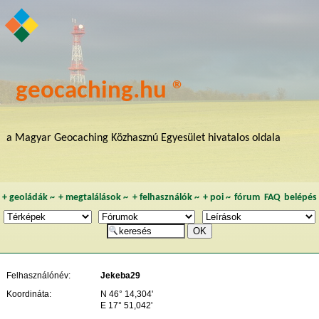
geocaching.hu ®
a Magyar Geocaching Közhasznú Egyesület hivatalos oldala
+
geoládák
~
+
megtalálások
~
+
felhasználók
~
+
poi
~
fórum
FAQ
belépés
Felhasználónév:
Jekeba29
Koordináta:
N 46° 14,304'
E 17° 51,042'