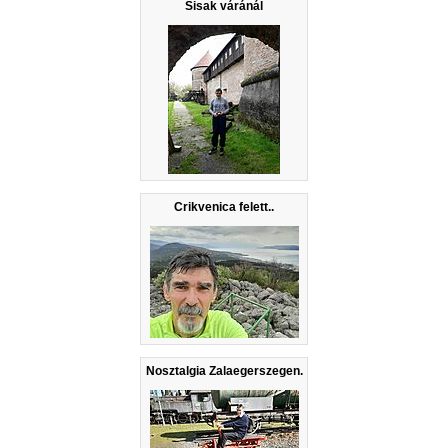
Sisak váránál
Crikvenica felett..
Nosztalgia Zalaegerszegen.