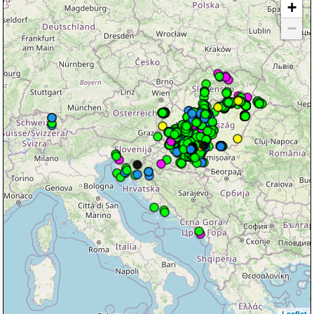
+
−
Leaflet