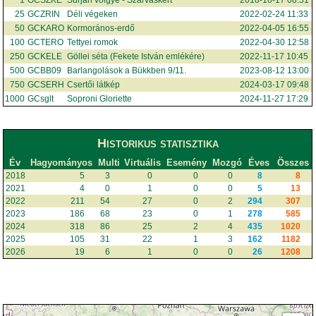
25
GCZRIN
Déli végeken
2022-02-24 11:33
50
GCKARO
Kormorános-erdő
2022-04-05 16:55
100
GCTERO
Tettyei romok
2022-04-30 12:58
250
GCKELE
Göllei séta (Fekete István emlékére)
2022-11-17 10:45
500
GCBB09
Barlangolások a Bükkben 9/11.
2023-08-12 13:00
750
GCSERH
Csertői látkép
2024-03-17 09:48
1000
GCsglt
Soproni Gloriette
2024-11-27 17:29
Historikus statisztika
Év
Hagyományos
Multi
Virtuális
Esemény
Mozgó
Éves
Összes
2018
5
3
0
0
0
8
8
2021
4
0
1
0
0
5
13
2022
211
54
27
0
2
294
307
2023
186
68
23
0
1
278
585
2024
318
86
25
2
4
435
1020
2025
105
31
22
1
3
162
1182
2026
19
6
1
0
0
26
1208