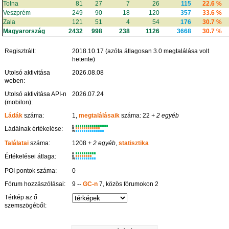
Tolna
81
27
7
26
115
22.6 %
Veszprém
249
90
18
120
357
33.6 %
Zala
121
51
4
54
176
30.7 %
Magyarország
2432
998
238
1126
3668
30.7 %
Regisztrált:
2018.10.17 (azóta átlagosan 3.0 megtalálása volt
hetente)
Utolsó aktivitása
2026.08.08
weben:
Utolsó aktivitása API-n
2026.07.24
(mobilon):
Ládák
száma:
1,
megtalálásaik
száma: 22
+ 2 egyéb
K
Ládáinak értékelése:
R
W
Találatai
száma:
1208
+ 2 egyéb
,
statisztika
K
Értékelései átlaga:
R
W
POI pontok száma:
0
Fórum hozzászólásai:
9 --
GC-n
7, közös fórumokon 2
Térkép az ő
szemszögéből: