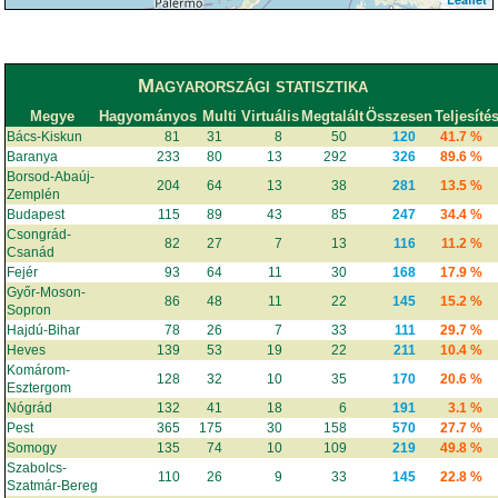
Magyarországi statisztika
Megye
Hagyományos
Multi
Virtuális
Megtalált
Összesen
Teljesíté
Bács-Kiskun
81
31
8
50
120
41.7 %
Baranya
233
80
13
292
326
89.6 %
Borsod-Abaúj-
204
64
13
38
281
13.5 %
Zemplén
Budapest
115
89
43
85
247
34.4 %
Csongrád-
82
27
7
13
116
11.2 %
Csanád
Fejér
93
64
11
30
168
17.9 %
Győr-Moson-
86
48
11
22
145
15.2 %
Sopron
Hajdú-Bihar
78
26
7
33
111
29.7 %
Heves
139
53
19
22
211
10.4 %
Komárom-
128
32
10
35
170
20.6 %
Esztergom
Nógrád
132
41
18
6
191
3.1 %
Pest
365
175
30
158
570
27.7 %
Somogy
135
74
10
109
219
49.8 %
Szabolcs-
110
26
9
33
145
22.8 %
Szatmár-Bereg