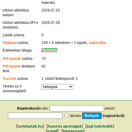
hetente)
Utolsó aktivitása
2026.07.25
weben:
Utolsó aktivitása API-n
2026.07.28
(mobilon):
Ládák száma:
0
Találatai
száma:
239
+ 4 sikertelen
+ 1 egyéb
,
statisztika
K
Értékelései átlaga:
R
W
POI pontok
száma:
73
POI pontok
térképre
62
téve:
Trackek
száma:
1, ebből feldolgozott: 1
Térkép az ő
szemszögéből:
Bejelentkezés
név:
jelszó:
tárolás
[
regisztráció
]
[
turistautak.hu
] [
hasznos apróságok
] [
jogi tudnivalók
]
[
e-mail
] [
impresszum
]