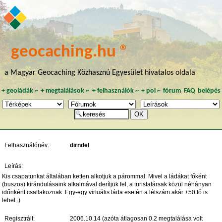
geocaching.hu ®
a Magyar Geocaching Közhasznú Egyesület hivatalos oldala
+
geoládák
~
+
megtalálások
~
+
felhasználók
~
+
poi
~
fórum
FAQ
belépés
Felhasználónév:
dirndel
Leírás:
Kis csapatunkat általában ketten alkotjuk a párommal. Mivel a ládákat főként
(buszos) kirándulásaink alkalmával derítjük fel, a turistatársak közül néhányan
időnként csatlakoznak. Egy-egy virtuális láda esetén a létszám akár +50 fő is
lehet :)
Regisztrált:
2006.10.14 (azóta átlagosan 0.2 megtalálása volt