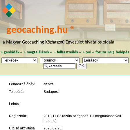
geocaching.hu ®
a Magyar Geocaching Közhasznú Egyesület hivatalos oldala
+
geoládák
~
+
megtalálások
~
+
felhasználók
~
+
poi
~
fórum
FAQ
belépés
Felhasználónév:
danita
Település:
Budapest
Leírás:
Regisztrált:
2018.11.02 (azóta átlagosan 1.1 megtalálása volt
hetente)
Utolsó aktivitása
2025.02.23