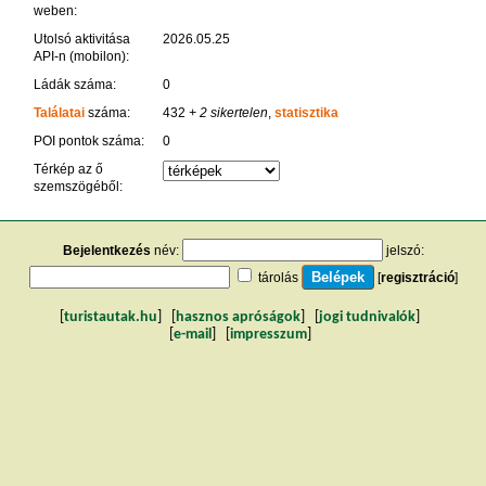
weben:
Utolsó aktivitása
2026.05.25
API-n (mobilon):
Ládák száma:
0
Találatai
száma:
432
+ 2 sikertelen
,
statisztika
POI pontok száma:
0
Térkép az ő
szemszögéből:
Bejelentkezés
név:
jelszó:
tárolás
[
regisztráció
]
[
turistautak.hu
] [
hasznos apróságok
] [
jogi tudnivalók
]
[
e-mail
] [
impresszum
]