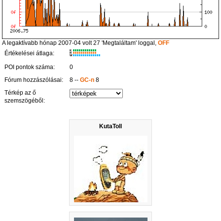
A legaktívabb hónap 2007-04 volt 27 'Megtaláltam' loggal,
OFF
K
Értékelései átlaga:
R
W
POI pontok száma:
0
Fórum hozzászólásai:
8 --
GC-n
8
Térkép az ő
szemszögéből:
KutaToll