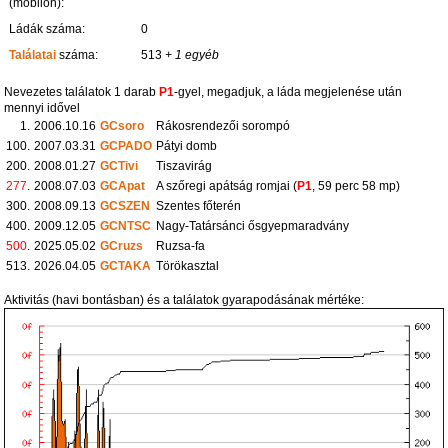
(mobilon):
Ládák száma:
0
Találatai
száma:
513
+ 1 egyéb
Nevezetes találatok 1 darab
P1
-gyel, megadjuk, a láda megjelenése után
mennyi idővel
1.
2006.10.16
GCsoro
Rákosrendezői sorompó
100.
2007.03.31
GCPADO
Pátyi domb
200.
2008.01.27
GCTivi
Tiszavirág
277
.
2008.07.03
GCApat
A szőregi apátság romjai (
P1
, 59 perc 58 mp)
300.
2008.09.13
GCSZEN
Szentes főterén
400.
2009.12.05
GCNTSC
Nagy-Tatársánci ősgyepmaradvány
500
.
2025.05.02
GCruzs
Ruzsa-fa
513.
2026.04.05
GCTAKA
Törökasztal
Aktivitás (havi bontásban) és a találatok gyarapodásának mértéke: