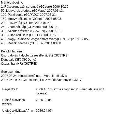
Mérföldköveink:
1. Rákosrendezői sorompó (GCsoro) 2006.10.16.
50. Magyarok eredete (GCMagy) 2007.01.13.
100. Pátyi domb (GCPADO) 2007.03.31.
150. Hegyvidék teteje (GChete) 2007.05.03.
200. Tiszavirág (GCTivi) 2008.01.27.
250. Zsombói Láp (GCzsom) 2008.05.03.
300. Szentes főterén (GCSZEN) 2008.09.13.
350. Lillafüredi séta (GCLILL) 2009.07.25
400. Nagy-Tatársánci ősgyepmaradvány(GCNTSC)2009.12.05.
450. Deszki szerbek (GCDESZ) 2014.03.08
Külföldi ládáink:
Csorbató és Fátyol-vízesés (Felvidék) (GCSTRB)
Donovaly (SK) (GCDono)
Csacsi hal (HR) (GCTRIB)
Geo esemény:
2007.03.24. Kincskereső nap - Városligeti bázis
2007.05.19. XI. Geocaching Fesztivál és Verseny (GCXIFV)
Regisztrált:
2006.10.16 (azóta átlagosan 0.5 megtalálása volt
hetente)
Utolsó aktivitása
2026.08.05
weben:
Utolsó aktivitása API-n
2026.04.05