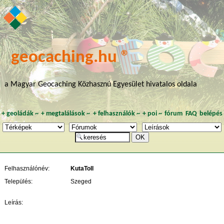
geocaching.hu ®
a Magyar Geocaching Közhasznú Egyesület hivatalos oldala
+
geoládák
~
+
megtalálások
~
+
felhasználók
~
+
poi
~
fórum
FAQ
belépés
Felhasználónév:
KutaToll
Település:
Szeged
Leírás: