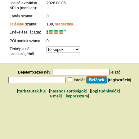
Utolsó aktivitása
2026.08.06
API-n (mobilon):
Ládák száma:
0
Találatai
száma:
130,
statisztika
K
Értékelései átlaga:
R
W
POI pontok száma:
0
Térkép az ő
szemszögéből:
Bejelentkezés
név:
jelszó:
tárolás
[
regisztráció
]
[
turistautak.hu
] [
hasznos apróságok
] [
jogi tudnivalók
]
[
e-mail
] [
impresszum
]