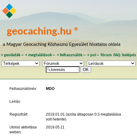
geocaching.hu ®
a Magyar Geocaching Közhasznú Egyesület hivatalos oldala
+
geoládák
~
+
megtalálások
~
+
felhasználók
~
+
poi
~
fórum
FAQ
belépés
Felhasználónév:
MDO
Leírás:
Regisztrált:
2019.01.01 (azóta átlagosan 0.3 megtalálása
volt hetente)
Utolsó aktivitása
2019.05.11
weben: