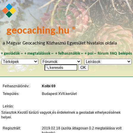
geocaching.hu ®
a Magyar Geocaching Közhasznú Egyesület hivatalos oldala
+
geoládák
~
+
megtalálások
~
+
felhasználók
~
+
poi
~
fórum
FAQ
belépés
Felhasználónév:
Kolbi 69
Település:
Budapest XVII.kerület
Leírás:
Sziasztok.Kezdő túrázó vagyok,és érdekelnek a geoladak elhelyezésének
helyei.
Regisztrált:
2019.02.18 (azóta átlagosan 0.2 megtalálása volt
hetente)