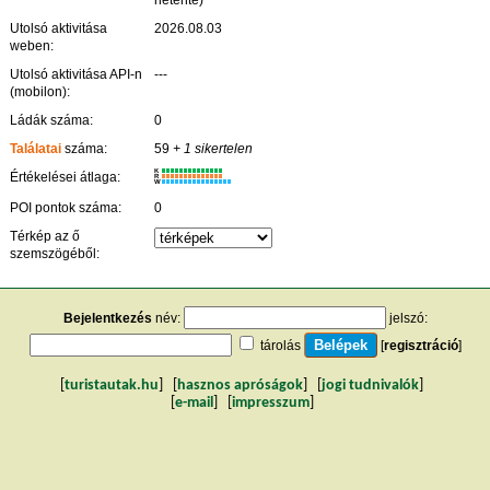
Utolsó aktivitása
2026.08.03
weben:
Utolsó aktivitása API-n
---
(mobilon):
Ládák száma:
0
Találatai
száma:
59
+ 1 sikertelen
K
Értékelései átlaga:
R
W
POI pontok száma:
0
Térkép az ő
szemszögéből:
Bejelentkezés
név:
jelszó:
tárolás
[
regisztráció
]
[
turistautak.hu
] [
hasznos apróságok
] [
jogi tudnivalók
]
[
e-mail
] [
impresszum
]