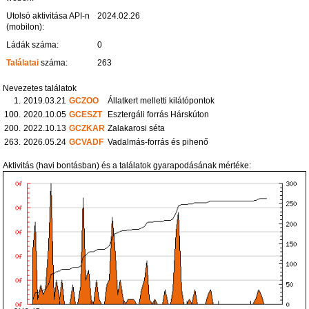
Utolsó aktivitása API-n
2024.02.26
(mobilon):
Ládák száma:
0
Találatai
száma:
263
Nevezetes találatok
1.
2019.03.21
GCZOO
Állatkert melletti kilátópontok
100.
2020.10.05
GCESZT
Esztergáli forrás Hárskúton
200.
2022.10.13
GCZKAR
Zalakarosi séta
263.
2026.05.24
GCVADF
Vadalmás-forrás és pihenő
Aktivitás (havi bontásban) és a találatok gyarapodásának mértéke: