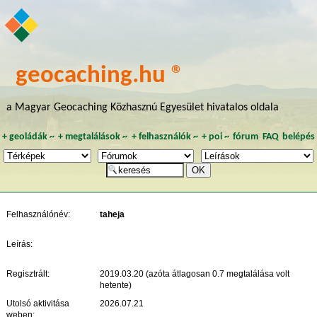
geocaching.hu ®
a Magyar Geocaching Közhasznú Egyesület hivatalos oldala
+
geoládák
~
+
megtalálások
~
+
felhasználók
~
+
poi
~
fórum
FAQ
belépés
Felhasználónév:
taheja
Leírás:
Regisztrált:
2019.03.20 (azóta átlagosan 0.7 megtalálása volt
hetente)
Utolsó aktivitása
2026.07.21
weben: