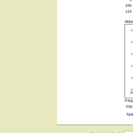
100.
124.
Aktiv
A leg
POI
Tér