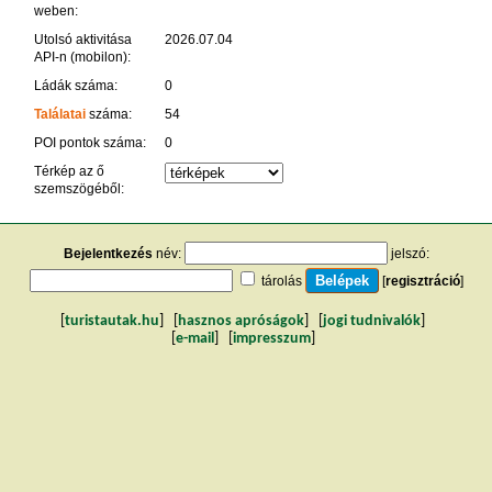
weben:
Utolsó aktivitása
2026.07.04
API-n (mobilon):
Ládák száma:
0
Találatai
száma:
54
POI pontok száma:
0
Térkép az ő
szemszögéből:
Bejelentkezés
név:
jelszó:
tárolás
[
regisztráció
]
[
turistautak.hu
] [
hasznos apróságok
] [
jogi tudnivalók
]
[
e-mail
] [
impresszum
]