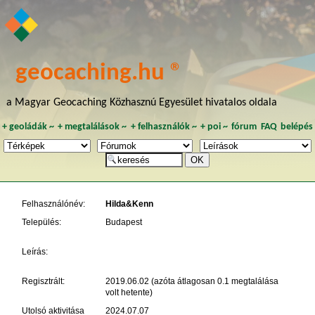
geocaching.hu ®
a Magyar Geocaching Közhasznú Egyesület hivatalos oldala
+
geoládák
~
+
megtalálások
~
+
felhasználók
~
+
poi
~
fórum
FAQ
belépés
Felhasználónév:
Hilda&Kenn
Település:
Budapest
Leírás:
Regisztrált:
2019.06.02 (azóta átlagosan 0.1 megtalálása
volt hetente)
Utolsó aktivitása
2024.07.07