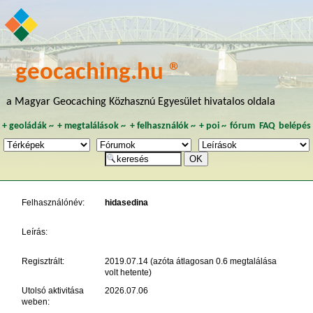
geocaching.hu ®
a Magyar Geocaching Közhasznú Egyesület hivatalos oldala
+
geoládák
~
+
megtalálások
~
+
felhasználók
~
+
poi
~
fórum
FAQ
belépés
Felhasználónév:
hidasedina
Leírás:
Regisztrált:
2019.07.14 (azóta átlagosan 0.6 megtalálása
volt hetente)
Utolsó aktivitása
2026.07.06
weben: