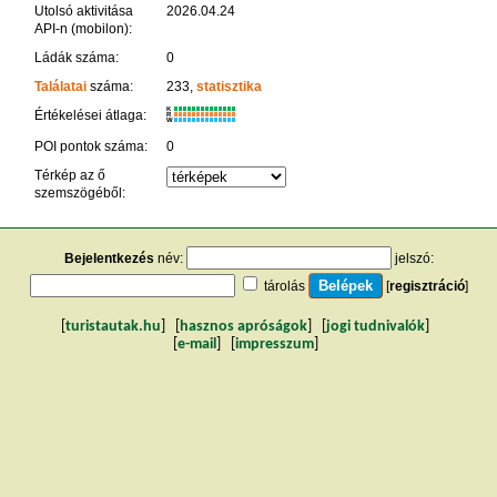
Utolsó aktivitása
2026.04.24
API-n (mobilon):
Ládák száma:
0
Találatai
száma:
233,
statisztika
K
Értékelései átlaga:
R
W
POI pontok száma:
0
Térkép az ő
szemszögéből:
Bejelentkezés
név:
jelszó:
tárolás
[
regisztráció
]
[
turistautak.hu
] [
hasznos apróságok
] [
jogi tudnivalók
]
[
e-mail
] [
impresszum
]